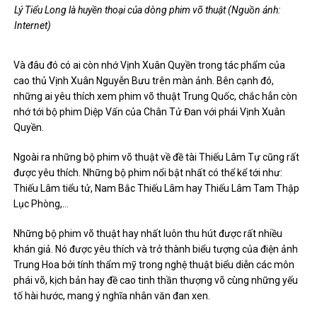
Lý Tiểu Long là huyền thoại của dòng phim võ thuật (Nguồn ảnh:
Internet)
Và đâu đó có ai còn nhớ Vịnh Xuân Quyền trong tác phẩm của
cao thủ Vịnh Xuân Nguyễn Bưu trên màn ảnh. Bên cạnh đó,
những ai yêu thích xem phim võ thuật Trung Quốc, chắc hẳn còn
nhớ tới bộ phim Diệp Vấn của Chân Tử Đan với phái Vịnh Xuân
Quyền.
Ngoài ra những bộ phim võ thuật về đề tài Thiếu Lâm Tự cũng rất
được yêu thích. Những bộ phim nổi bật nhất có thể kể tới như:
Thiếu Lâm tiểu tử, Nam Bắc Thiếu Lâm hay Thiếu Lâm Tam Thập
Lục Phòng,…
Những bộ phim võ thuật hay nhất luôn thu hút được rất nhiều
khán giả. Nó được yêu thích và trở thành biểu tượng của điện ảnh
Trung Hoa bởi tính thẩm mỹ trong nghệ thuật biểu diễn các môn
phái võ, kịch bản hay đề cao tinh thần thượng võ cùng những yếu
tố hài hước, mang ý nghĩa nhân văn đan xen.