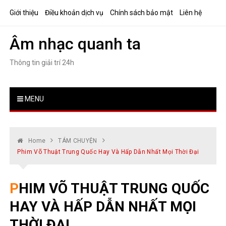
Skip
Giới thiệu
Điều khoản dịch vụ
Chính sách bảo mật
Liên hệ
to
content
Âm nhạc quanh ta
Thông tin giải trí 24h
MENU
Home
TÁM CHUYỆN
Phim Võ Thuật Trung Quốc Hay Và Hấp Dẫn Nhất Mọi Thời Đại
PHIM VÕ THUẬT TRUNG QUỐC
HAY VÀ HẤP DẪN NHẤT MỌI
THỜI ĐẠI