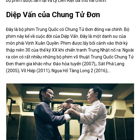
bộ phim được làm lại và Lý Liên Kiệt đã thủ vai chính.
Diệp Vấn của Chung Tử Đơn
Đây là bộ phim Trung Quốc có Chung Tử Đơn đóng vai chính. Bộ
phim này kể về cuộc đời của Diệp Vấn. Đây là một danh sư của
môn phái Vịnh Xuân Quyền. Phim được lấy bối cảnh vào thời kỳ
thập niên 30 của thế ký XX khi chiến tranh Trung Nhật nổ ra. Ngoài
ra còn có rất nhiều những bộ phim võ thuật Trung Quốc Chung Tử
Đơn tham gia khác như: Đảo hỏa tuyến (2007),; Sát Phá Lang
(2005); Võ Hiệp (2011); Ngọa Hổ Tàng Long 2 (2016);…