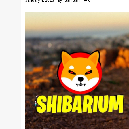
January 4, 2023
San San
0
By :