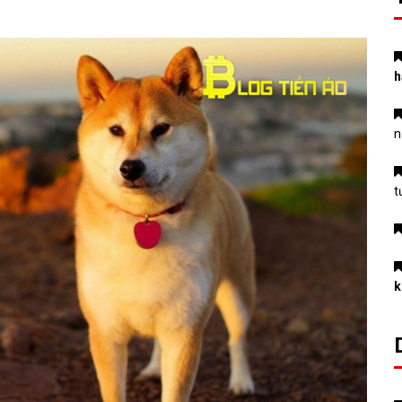
h
n
t
k