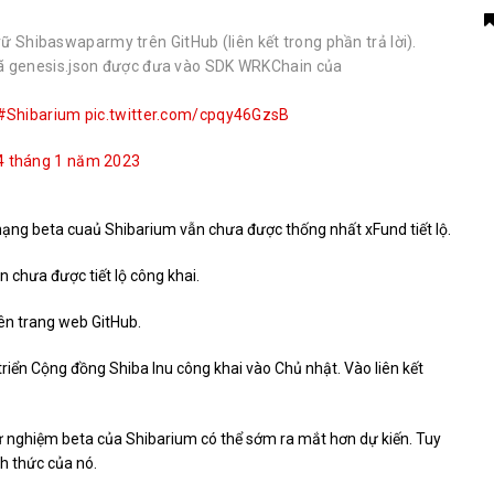
rữ Shibaswaparmy trên GitHub (liên kết trong phần trả lời).
ã genesis.json được đưa vào SDK WRKChain của
#Shibarium
pic.twitter.com/cpqy46GzsB
4 tháng 1 năm 2023
mạng beta cuaủ Shibarium vẫn chưa được thống nhất xFund tiết lộ.
 chưa được tiết lộ công khai.
ên trang web GitHub.
riển Cộng đồng Shiba Inu công khai vào Chủ nhật. Vào liên kết
 nghiệm beta của Shibarium có thể sớm ra mắt hơn dự kiến. Tuy
h thức của nó.