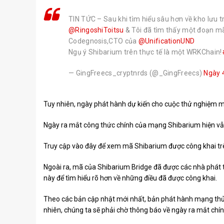
TIN TỨC – Sau khi tìm hiểu sâu hơn về kho lưu t
@RingoshiToitsu
& Tôi đã tìm thấy một đoạn m
Codegnosis,CTO của
@UnificationUND
Ngụ ý Shibarium trên thực tế là một WRKChain!
— GingFreecs_cryptnrds (@_GingFreecs)
Ngày 
Tuy nhiên, ngày phát hành dự kiến ​​cho cuộc thử nghiệm 
Ngày ra mắt công thức chính của mạng Shibarium hiện vẫn
Truy cập vào đây
để xem mã Shibarium được công khai tr
Ngoài ra, mã của Shibarium Bridge đã được các nhà phát t
này
để tìm hiểu rõ hơn về những điều đã được công khai.
Theo các bản cập nhật mới nhất, bản phát hành mạng thử
nhiên, chúng ta sẽ phải chờ thông báo về ngày ra mắt chín