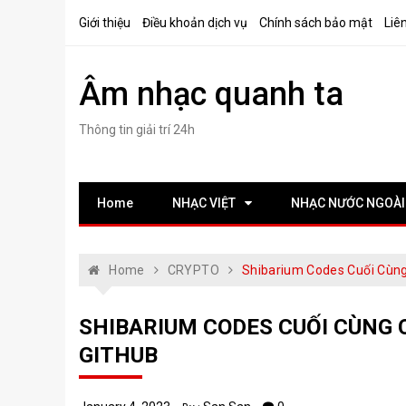
Skip
Giới thiệu
Điều khoản dịch vụ
Chính sách bảo mật
Liê
to
content
Âm nhạc quanh ta
Thông tin giải trí 24h
Home
NHẠC VIỆT
NHẠC NƯỚC NGOÀI
Home
CRYPTO
Shibarium Codes Cuối Cùng
SHIBARIUM CODES CUỐI CÙNG 
GITHUB