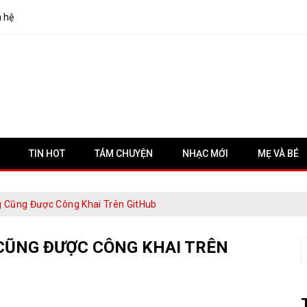
n hệ
TIN HOT
TÁM CHUYỆN
NHẠC MỚI
MẸ VÀ BÉ
 Cũng Được Công Khai Trên GitHub
CŨNG ĐƯỢC CÔNG KHAI TRÊN
S
f