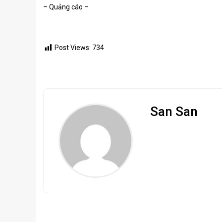
– Quảng cáo –
Post Views:
734
San San