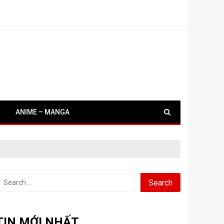
ANIME – MANGA
earch
or:
TIN MỚI NHẤT