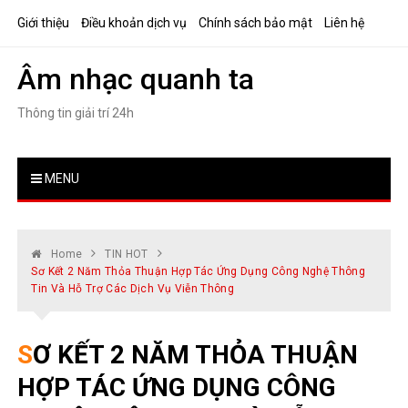
Skip
Giới thiệu
Điều khoản dịch vụ
Chính sách bảo mật
Liên hệ
to
content
Âm nhạc quanh ta
Thông tin giải trí 24h
MENU
Home
TIN HOT
Sơ Kết 2 Năm Thỏa Thuận Hợp Tác Ứng Dụng Công Nghệ Thông
Tin Và Hỗ Trợ Các Dịch Vụ Viễn Thông
SƠ KẾT 2 NĂM THỎA THUẬN
HỢP TÁC ỨNG DỤNG CÔNG