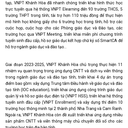
tạp, VNPT Khánh Hòa đã nhanh chóng triển khai hình thức học
trực tuyến qua hệ thống VNPT Elearning đến 93 trường THCS, 5
trường THPT trong tỉnh; tài trợ hơn 110 triệu đồng để thực hiện
mô hình học không giấy cho 6 trường học trong tỉnh; hỗ trợ các
cuộc họp, cuộc họp cho các Phòng giáo dục và Đào tạo, các
trường học qua VNPT Meeting; triển khai miễn phí chương trình
tuyển sinh đầu cấp, hồ sơ giáo dục kết hợp chữ ký số SmartCA để
hỗ trợ ngành giáo dục và đào tạo…
Giai đoạn 2023-2025, VNPT Khánh Hòa chú trọng thực hiện 11
nhiệm vụ quan trọng trong ứng dụng CNTT và dịch vụ viễn thông
trong ngành giáo dục và đào tạo tỉnh; triển khai 4 dự án trọng
điểm bao gồm: xây dựng Trung tâm Điều hành về giáo dục và đào
tạo tỉnh (IOC education); triển khai ứng dụng công trình giáo dục
quản lý và hồ sơ giáo dục điện tử (VNPT HSS); triển khai hệ thống
tuyển sinh đầu cấp (VNPT Enrollment) và xây dựng thí điểm 10
trường học thông minh tại 2 thành phố: Nha Trang và Cam Ranh.
Ngoài ra, VNPT Khánh Hòa còn đề xuất triển khai ứng dụng nhiều
sản phẩm CNTT và viễn thông máy chủ chuyển đổi số cho các
trường học trên địa bàn tỉnh…