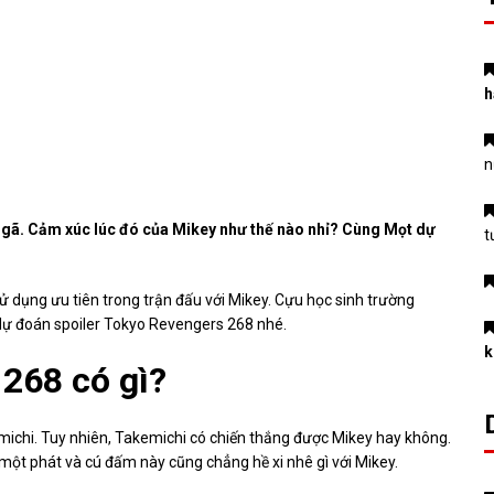
h
n
ngã. Cảm xúc lúc đó của Mikey như thế nào nhỉ? Cùng Mọt dự
t
sử dụng ưu tiên trong trận đấu với Mikey. Cựu học sinh trường
dự đoán spoiler Tokyo Revengers 268 nhé.
k
 268 có gì?
emichi. Tuy nhiên, Takemichi có chiến thắng được Mikey hay không.
ột phát và cú đấm này cũng chẳng hề xi nhê gì với Mikey.