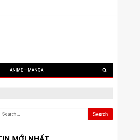
ANIME – MANGA
earch
or:
TIN MỚI NHẤT