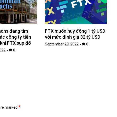
chs đang tìm
FTX muốn huy động 1 tỷ USD
c công ty tiền
với mức định giá 32 tỷ USD
 khi FTX sụp đổ
September 23, 2022
0
022
0
*
 are marked