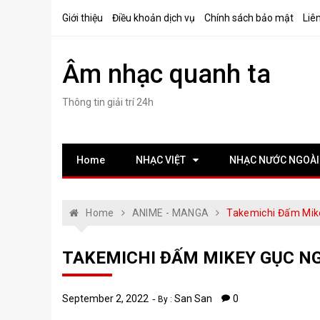
Skip
Giới thiệu
Điều khoản dịch vụ
Chính sách bảo mật
Liê
to
content
Âm nhạc quanh ta
Thông tin giải trí 24h
Home
NHẠC VIỆT
NHẠC NƯỚC NGOÀI
Home
ANIME - MANGA
Takemichi Đấm Mik
TAKEMICHI ĐẤM MIKEY GỤC N
September 2, 2022
San San
0
By :