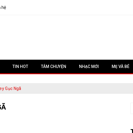
n hệ
TIN HOT
TÁM CHUYỆN
NHẠC MỚI
MẸ VÀ BÉ
ey Gục Ngã
GÃ
S
f