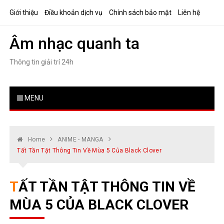
Skip
Giới thiệu
Điều khoản dịch vụ
Chính sách bảo mật
Liên hệ
to
content
Âm nhạc quanh ta
Thông tin giải trí 24h
MENU
Home
ANIME - MANGA
Tất Tần Tật Thông Tin Về Mùa 5 Của Black Clover
TẤT TẦN TẬT THÔNG TIN VỀ
MÙA 5 CỦA BLACK CLOVER