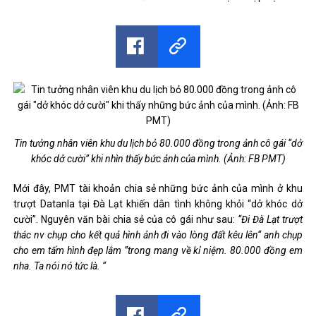
Tin tưởng nhân viên khu du lịch bỏ 80.000 đồng trong ảnh cô gái “dở
khóc dở cười” khi nhìn thấy bức ảnh của mình. (Ảnh: FB PMT)
Mới đây, PMT tài khoản chia sẻ những bức ảnh của mình ở khu
trượt Datanla tại Đà Lạt khiến dân tình không khỏi “dở khóc dở
cười”. Nguyên văn bài chia sẻ của cô gái như sau:
“Đi Đà Lạt trượt
thác nv chụp cho kết quả hình ảnh đi vào lòng đất kêu lên“ anh chụp
cho em tấm hình đẹp lắm ”trong mang về kỉ niệm. 80.000 đồng em
nha. Ta nói nó tức là. “