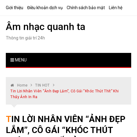
Skip
Giới thiệu
Điều khoản dịch vụ
Chính sách bảo mật
Liên hệ
to
content
Âm nhạc quanh ta
Thông tin giải trí 24h
MENU
Home
TIN HOT
Tin Lời Nhân Viên “ảnh Đẹp Lắm”, Cô Gái “khóc Thút Thít” Khi
Thấy Ảnh In Ra
TIN LỜI NHÂN VIÊN “ẢNH ĐẸP
LẮM”, CÔ GÁI “KHÓC THÚT