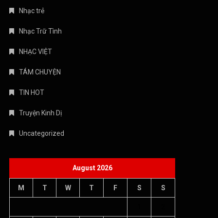
Nhạc trẻ
Nhạc Trữ Tình
NHẠC VIỆT
TÁM CHUYỆN
TIN HOT
Truyện Kinh Dị
Uncategorized
August 2026
M
T
W
T
F
S
S
1
2