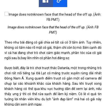
Image does notnknown face that the head of the off up. (Ảnh: FB
PMT)
Theo như bài đăng cô gái chia sẻ tất cả có 3 tấm ảnh. Tuy nhiên,
không có tấm nào rõ mặt cô gái, thậm chí còn bị mờ. Bên cạnh đó
vì cả hai đang chơi trò chơi cảm giác mạnh, phần tóc của cô gái
ngồi sau bị bay lên nhìn có phần hơi đáng sợ.
Được biết, đây là trò chơi trượt thác Datanla, một trong những trò
chơi rất nổi tiếng tại Đà Lạt có máng trước xuyên rừng dài nhất
Đông Nam Á. Xung quanh điểm trượt có gắn một số camera để
chụp lại các khoảnh khắc của khách hàng. Sau khi trượt xong
khách hàng có thể qua khu vực hướng dẫn để xem lại ảnh, nếu
thấy ưng ý thì có thể rửa sạch để làm kỷ niệm. Có lẽ vì quá tin
tưởng lời nhân viên khu du lịch “ảnh đẹp lắm” mà hai cô gái này
không cần xem ảnh ngay.