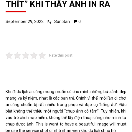
THÍT” KHI THẤY ẢNH IN RA
September 29, 2022
San San
0
By :
Rate this post
Khi đi du lịch ai cũng mong muốn có cho mình những bức ảnh đẹp
mang về kỷ niệm, nhất là các bạn trẻ. Chính vì thế, mỗi lần đi chơi
ai cũng chuẩn bị rất nhiều trang phục và đạo cụ “sống ảo”. Đặc
biệt không thể thiếu một người “chụp ảnh có tâm”. Tuy nhiên, khi
vào trò chơi mạo hiểm, không thể lấy điện thoại cũng như mình tự
chụp được ảnh. This is want to have a beautiful image will must
be use the service shot or nhờ nhân viên khu du lịch chụp hộ.