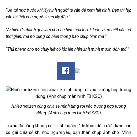
“Ủa tui nhớ trước khi lấy hình người ta vẫn để xem hết hình. Đẹp thì lấy,
xấu thì thôi chứ người ta ép lấy đâu.”
“Ai biểu đi nhanh quá làm chi chứ hình của tui ok luôn vì nó biết căn cứ
thời gian, mà nó cũng có biển thông báo chụp hình mà.”
“Thả phanh cho nó chạy hết cỡ lúc lên nhìn ảnh mình muốn độn thổ.”
Nhiều netizen cũng chia sẻ mình từng rơi vào trường hợp tương
đồng. (Ảnh chụp màn hình FB KSC)
Trước đó cũng không có ít tình huống “dở khóc dở cười” được các
cô gái chia sẻ khi nhờ người yêu, bạn thân chụp ảnh cho. Mình