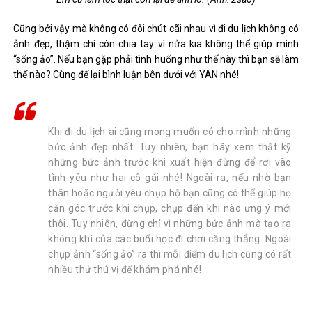
Cũng bởi vậy mà không có đôi chút cãi nhau vì đi du lịch không có
ảnh đẹp, thậm chí còn chia tay vì nửa kia không thể giúp mình
“sống ảo”. Nếu bạn gặp phải tình huống như thế này thì bạn sẽ làm
thế nào? Cùng để lại bình luận bên dưới với YAN nhé!
Khi đi du lịch ai cũng mong muốn có cho mình những
bức ảnh đẹp nhất. Tuy nhiên, bạn hãy xem thật kỹ
những bức ảnh trước khi xuất hiện đừng để rơi vào
tình yêu như hai cô gái nhé! Ngoài ra, nếu nhờ bạn
thân hoặc người yêu chụp hộ bạn cũng có thể giúp họ
căn góc trước khi chụp, chụp đến khi nào ưng ý mới
thôi. Tuy nhiên, đừng chỉ vì những bức ảnh mà tạo ra
không khí của các buổi học đi chơi căng thẳng. Ngoài
chụp ảnh “sống ảo” ra thì mỗi điểm du lịch cũng có rất
nhiều thứ thú vị để khám phá nhé!