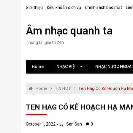
Skip
Giới thiệu
Điều khoản dịch vụ
Chính sách bảo mật
Liê
to
content
Âm nhạc quanh ta
Thông tin giải trí 24h
Home
NHẠC VIỆT
NHẠC NƯỚC NGOÀI
Home
TIN HOT
Ten Hag Có Kế Hoạch Hạ Man 
TEN HAG CÓ KẾ HOẠCH HẠ MAN 
October 1, 2022
San San
0
By :