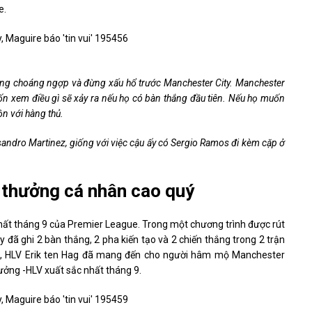
e.
Đừng choáng ngợp và đừng xấu hổ trước Manchester City. Manchester
uốn xem điều gì sẽ xảy ra nếu họ có bàn thắng đầu tiên. Nếu họ muốn
ộn với hàng thủ.
sandro Martinez, giống với việc cậu ấy có Sergio Ramos đi kèm cặp ở
 thưởng cá nhân cao quý
hất tháng 9 của Premier League. Trong một chương trình được rút
 đã ghi 2 bàn thắng, 2 pha kiến ​​tạo và 2 chiến thắng trong 2 trận
d, HLV Erik ten Hag đã mang đến cho người hâm mộ Manchester
ưởng -HLV xuất sắc nhất tháng 9.