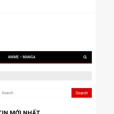
ANIME – MANGA
earch
or:
TIN MỚI NHẤT