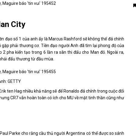
an City
iền đạo số 1 của anh ấy là Marcus Rashford sẽ không thể đá chính
hi gặp phải thương cơ. Tiền đạo người Anh đã tìm lại phong độ của
 pha kiến ​​tạo trong 6 lần ra sân thi đấu cho Man đỏ. Ngoài ra,
 phải đấu thương từ đầu mùa.
 Ảnh: GETTY
Erik ten Hag nhiều khả năng sẽ để Ronaldo đá chính trong cuộc đối
nhưng CR7 vẫn hoàn toàn có ích cho MU về mặt tinh thần cũng như
 Paul Parke cho rằng cầu thủ người Argentina có thể được so sánh