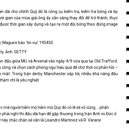
n dài cho chính Quỷ đỏ là công cụ kiểm tra, kiểm tra bóng và ép
ời gian của mùa giải ông ấy sẵn sàng thay đổi để trở thành, thực
có được thời gian xây dựng và tạo ra một đội bóng theo đúng image
ty. Ảnh: GETTY
rận đấu giữa MU và Arsenal vào ngày 4/9 vừa qua tại Old Trafford.
n công và chọn cách phòng ngự hiệu quả để chờ thời cơ phản hồi –
ẹp mắt. Trong trận derby Manchester sắp tới, nhiều khả năng đấu
hậm chí là yêu nghiệt.
 tức mà người hâm mộ hâm mộ Quỷ đỏ có lẽ sẽ vô cùng … phấn
 phải nghỉ thi đấu dài hạn để gặp thương trong trận Anh vs Đức ở
 này chắc chắn sẽ vẫn là Lisandro Martinez và R. Varane.