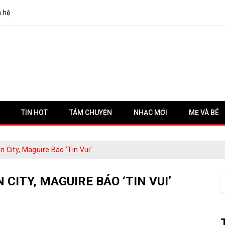
n hệ
TIN HOT
TÁM CHUYỆN
NHẠC MỚI
MẸ VÀ BÉ
City, Maguire Báo ‘tin Vui’
CITY, MAGUIRE BÁO ‘TIN VUI’
S
f