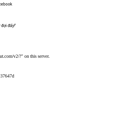
acebook
đợi đấy!’