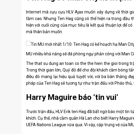
Internet mà cựu cựu HLV Ajax muốn xây dựng về thời gia
tầm cao. Nhưng Ten Hag cũng có thể hiện ra trong đầu th
hiện với cuối cùng của mục tiêu là kết quả thuận lợi để 
mà thân bản muốn.
MU nhiều khả năng sẽ đá phòng ngự phản công với Man Ci
The that su dung an toan co the the hien the gioi trong t
Trong thời gian lớn, Quỷ đỏ để cho đội khách cầm bóng tấ
điều đó mang lại hiệu quả tuyệt vời, với ba bàn thắng đ
pháp của Ten Hag sẽ tương tự như trận đấu với Pháo thủ, t
Harry Maguire báo ‘tin vui’
Trước trận đấu, HLV Erik ten Hag đã bất ngờ báo một tin
khích. Cụ thể, nhà cầm quân Hà Lan cho biết Harry Maguire
UEFA Nations League vừa qua. Vì vậy, cặp trung vệ của MU