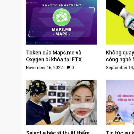
Token của Maps.me và
Không quay 
Oxygen bị khóa tại FTX
công nghệ 
November 16, 2022
0
September 14,
Select a bác sĩ thuật thẩm
Tin tức sự 