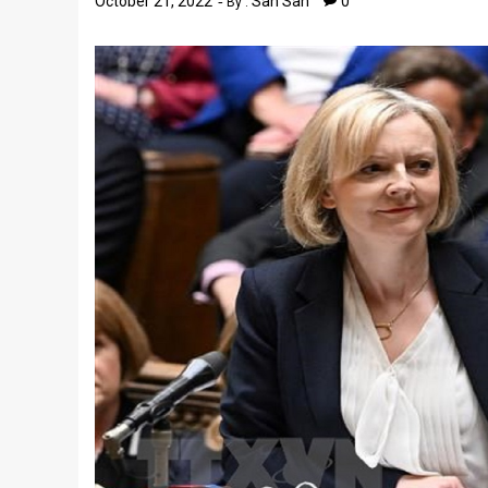
October 21, 2022
San San
0
By :