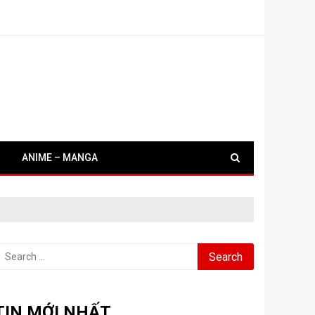
ANIME – MANGA
earch
or:
TIN MỚI NHẤT