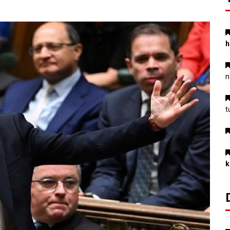
h
n
t
k