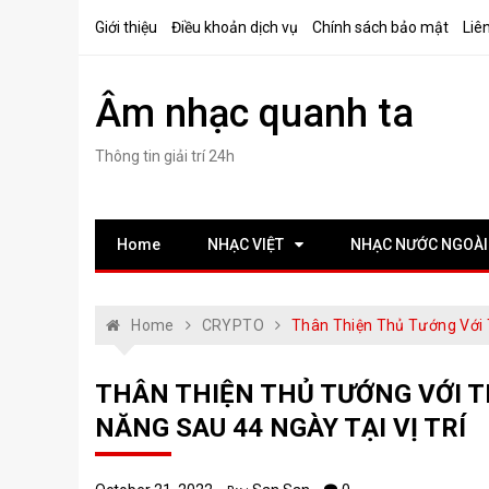
Skip
Giới thiệu
Điều khoản dịch vụ
Chính sách bảo mật
Liê
to
content
Âm nhạc quanh ta
Thông tin giải trí 24h
Home
NHẠC VIỆT
NHẠC NƯỚC NGOÀI
Home
CRYPTO
Thân Thiện Thủ Tướng Với 
THÂN THIỆN THỦ TƯỚNG VỚI T
NĂNG SAU 44 NGÀY TẠI VỊ TRÍ