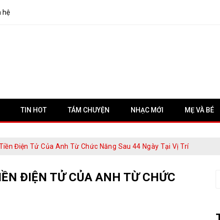
n hệ
TIN HOT
TÁM CHUYỆN
NHẠC MỚI
MẸ VÀ BÉ
Tiền Điện Tử Của Anh Từ Chức Năng Sau 44 Ngày Tại Vị Trí
IỀN ĐIỆN TỬ CỦA ANH TỪ CHỨC
S
f