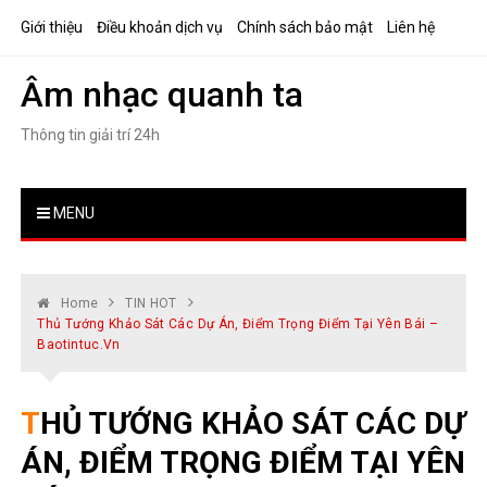
Skip
Giới thiệu
Điều khoản dịch vụ
Chính sách bảo mật
Liên hệ
to
content
Âm nhạc quanh ta
Thông tin giải trí 24h
MENU
Home
TIN HOT
Thủ Tướng Khảo Sát Các Dự Án, Điểm Trọng Điểm Tại Yên Bái –
Baotintuc.vn
THỦ TƯỚNG KHẢO SÁT CÁC DỰ
ÁN, ĐIỂM TRỌNG ĐIỂM TẠI YÊN