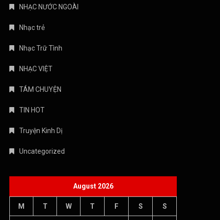
NHẠC NƯỚC NGOÀI
Nhạc trẻ
Nhạc Trữ Tình
NHẠC VIỆT
TÁM CHUYỆN
TIN HOT
Truyện Kinh Dị
Uncategorized
August 2026
M
T
W
T
F
S
S