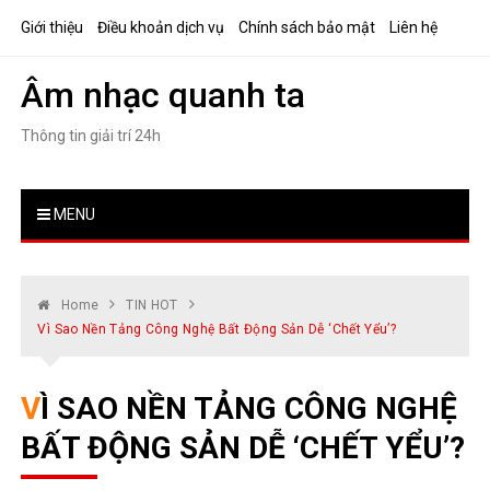
Skip
Giới thiệu
Điều khoản dịch vụ
Chính sách bảo mật
Liên hệ
to
content
Âm nhạc quanh ta
Thông tin giải trí 24h
MENU
Home
TIN HOT
Vì Sao Nền Tảng Công Nghệ Bất Động Sản Dễ ‘chết Yểu’?
VÌ SAO NỀN TẢNG CÔNG NGHỆ
BẤT ĐỘNG SẢN DỄ ‘CHẾT YỂU’?