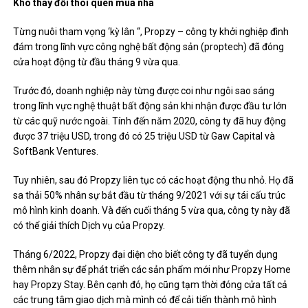
Khó thay đổi thói quen mua nhà
Từng nuôi tham vọng ‘kỳ lân “, Propzy – công ty khởi nghiệp đình
đám trong lĩnh vực công nghệ bất động sản (proptech) đã đóng
cửa hoạt động từ đầu tháng 9 vừa qua.
Trước đó, doanh nghiệp này từng được coi như ngôi sao sáng
trong lĩnh vực nghệ thuật bất động sản khi nhận được đầu tư lớn
từ các quỹ nước ngoài. Tính đến năm 2020, công ty đã huy động
được 37 triệu USD, trong đó có 25 triệu USD từ Gaw Capital và
SoftBank Ventures.
Tuy nhiên, sau đó Propzy liên tục có các hoạt động thu nhỏ. Họ đã
sa thải 50% nhân sự bắt đầu từ tháng 9/2021 với sự tái cấu trúc
mô hình kinh doanh. Và đến cuối tháng 5 vừa qua, công ty này đã
có thể giải thích Dịch vụ của Propzy.
Tháng 6/2022, Propzy đại diện cho biết công ty đã tuyển dụng
thêm nhân sự để phát triển các sản phẩm mới như Propzy Home
hay Propzy Stay. Bên cạnh đó, họ cũng tạm thời đóng cửa tất cả
các trung tâm giao dịch mà mình có để cải tiến thành mô hình