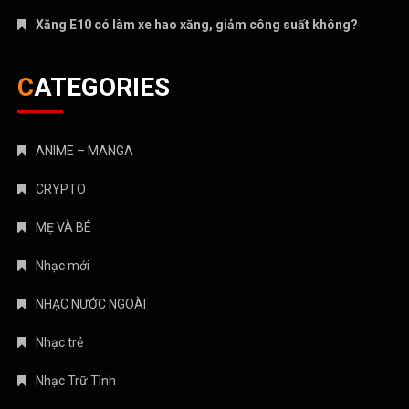
ANIME – MANGA
CRYPTO
MẸ VÀ BÉ
Nhạc mới
NHẠC NƯỚC NGOÀI
Nhạc trẻ
Nhạc Trữ Tình
NHẠC VIỆT
TÁM CHUYỆN
TIN HOT
Truyện Kinh Dị