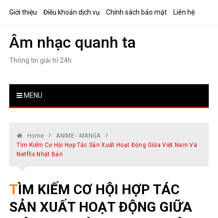
Skip
Giới thiệu
Điều khoản dịch vụ
Chính sách bảo mật
Liên hệ
to
content
Âm nhạc quanh ta
Thông tin giải trí 24h
MENU
Home
ANIME - MANGA
Tìm Kiếm Cơ Hội Hợp Tác Sản Xuất Hoạt Động Giữa Việt Nam Và
Netflix Nhật Bản
TÌM KIẾM CƠ HỘI HỢP TÁC
SẢN XUẤT HOẠT ĐỘNG GIỮA