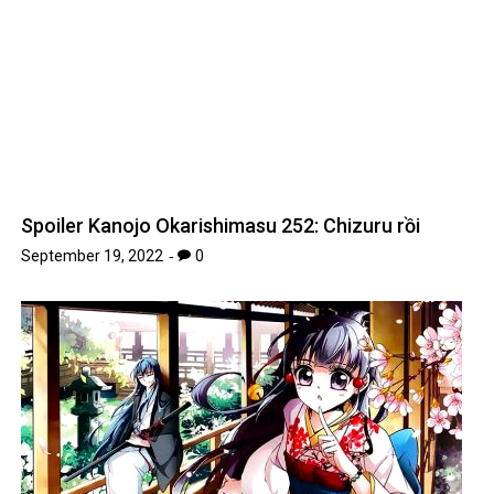
Spoiler Kanojo Okarishimasu 252: Chizuru rồi
September 19, 2022
0
Top những truyện manhua hấp dẫn nhất mà bạn
không nên bỏ qua