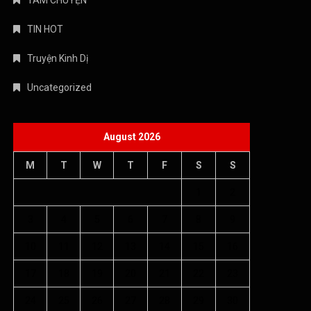
3
4
5
6
7
8
9
10
11
12
13
14
15
16
17
18
19
20
21
22
23
24
25
26
27
28
29
30
31
« Jul
Copyright © 2026 Âm nhạc quanh ta - WordPress Theme : By
Offshore Themes
Chính sách bảo mật
Giới thiệu
Điều khoản dịch vụ
Chính sách bảo mật
Liên hệ