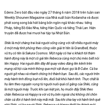
Edens Zero bắt đầu vào ngày 27 tháng 6 năm 2018 trên tuần san
Weekly Shounen Magazine của Nhà xuất bản Kodansha và được
phát song song bài hát bằng bốn ngôn ngữ khác nhau: tiếng
Pháp, tiếng Bồ Đào Nha, tiếng Hàn Quốc và tiếng Thái Lan. Hiện
truyện đã được hai mươi hai tập tại Nhật Bản.
Shiki là một chàng trai loài người sống cùng với rất nhiều người máy
ở một máy tính phỏng theo công viên giải trí tên là Grandbell, thuộc
vũ trụ có tên là Sakura Cosmos. Một ngày có hai vị khách tới thăm
hành động này là một cô gái tên Rebecca cùng một chú mèo biết nói
tên Happy. Hai người đến đây để quay video đăng lên kênh trên
mạng xã hội của mình thông qua một vật được gọi là B-Cube. Cả ba
người gỡ nhau và nhanh chóng trở thành bạn. Sau đó, các người trên
máy hành tinh đồng loạt nổi lên, đuổi bắt khỏi hành tinh. Thực chất là
họ làm theo nguyện vọng từ người nuôi quá cố gắng của Shiki, cũng
là một người máy. Trước khi cạn kiệt pin, họ muốn đẩy Shiki theo
chân Rebecca và Happy ra với vũ trụ bên ngoài chứ không chỉ chôn
chân cả đời ở hành tinh này mãi mãi. Sau khi chia tay với hành tinh quê
nhà Shiki, cả ba người Shiki, Rebecca và Happy thiết lập thành một