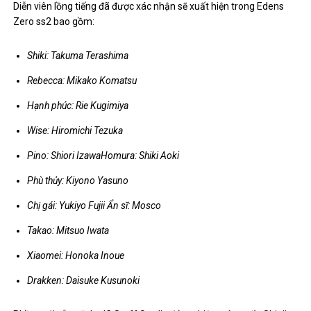
Diễn viên lồng tiếng đã được xác nhận sẽ xuất hiện trong Edens
Zero ss2 bao gồm:
Shiki: Takuma Terashima
Rebecca: Mikako Komatsu
Hạnh phúc: Rie Kugimiya
Wise: Hiromichi Tezuka
Pino: Shiori IzawaHomura: Shiki Aoki
Phù thủy: Kiyono Yasuno
Chị gái: Yukiyo Fujii Ẩn sĩ: Mosco
Takao: Mitsuo Iwata
Xiaomei: Honoka Inoue
Drakken: Daisuke Kusunoki