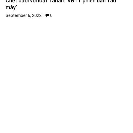
Cuộc sống hiện tại ít người biết nữ vương xinh đẹp
trong “Tây Du Ký”
October 1, 2022
0