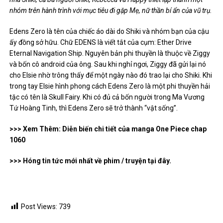
nhóm trên hành trình với mục tiêu đi gặp Mẹ, nữ thần bí ẩn của vũ trụ.
Edens Zero là tên của chiếc áo dài do Shiki và nhóm bạn của cậu
ấy đồng sở hữu. Chữ EDENS là viết tắt của cụm: Ether Drive
Eternal Navigation Ship. Nguyên bản phi thuyền là thuộc về Ziggy
và bốn cô android của ông. Sau khi nghỉ ngơi, Ziggy đã gửi lại nó
cho Elsie nhờ trông thấy để một ngày nào đó trao lại cho Shiki. Khi
trong tay Elsie hình phong cách Edens Zero là một phi thuyền hải
tặc có tên là Skull Fairy. Khi có đủ cả bốn người trong Ma Vương
Tứ Hoàng Tinh, thì Edens Zero sẽ trở thành “vật sống”.
>>> Xem Thêm: Diễn biến chi tiết của manga One Piece chap
1060
>>> Hóng tin tức mới nhất về phim / truyện tại đây.
Post Views:
739