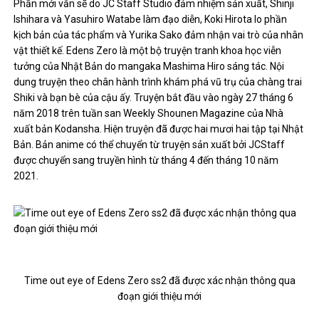
Phần mới vẫn sẽ do JC Staff Studio đảm nhiệm sản xuất, Shinji
Ishihara và Yasuhiro Watabe làm đạo diễn, Koki Hirota lo phần
kịch bản của tác phẩm và Yurika Sako đảm nhận vai trò của nhân
vật thiết kế. Edens Zero là một bộ truyện tranh khoa học viễn
tưởng của Nhật Bản do mangaka Mashima Hiro sáng tác. Nội
dung truyện theo chân hành trình khám phá vũ trụ của chàng trai
Shiki và bạn bè của cậu ấy. Truyện bắt đầu vào ngày 27 tháng 6
năm 2018 trên tuần san Weekly Shounen Magazine của Nhà
xuất bản Kodansha. Hiện truyện đã được hai mươi hai tập tại Nhật
Bản. Bản anime có thể chuyển từ truyện sản xuất bởi JCStaff
được chuyển sang truyền hình từ tháng 4 đến tháng 10 năm
2021.
Time out eye of Edens Zero ss2 đã được xác nhận thông qua
đoạn giới thiệu mới