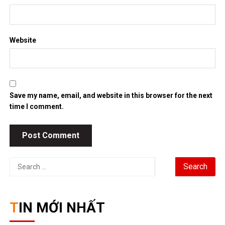
Search
for:
TIN MỚI NHẤT
Chứng khoán Mỹ phục hồi nhờ cổ phiếu chip, giá dầu hạ
nhiệt
Chính phủ đặt mục tiêu tăng trưởng GDP 11,9% trong nửa cuối
năm
Trung Quốc tăng tốc đầu tư vào ngành công nghiệp tương lai
Bitcoin lao dốc dưới mốc 60.000 USD
Xăng E10 có làm xe hao xăng, giảm công suất không?