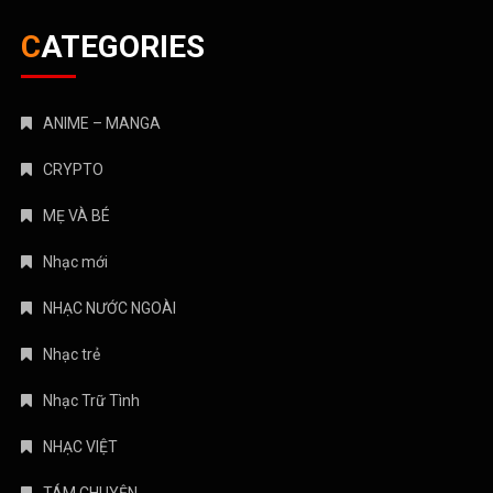
Nhạc trẻ
Nhạc Trữ Tình
NHẠC VIỆT
TÁM CHUYỆN
TIN HOT
Truyện Kinh Dị
Uncategorized
August 2026
M
T
W
T
F
S
S
1
2