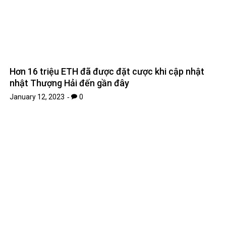
Nam thần trượt băng Yuzuru Hanyu – Đại sứ hòa
bình của Trung – Nhật?
September 14, 2022
0