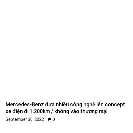
Mercedes-Benz đưa nhiều công nghệ lên concept
xe điện đi 1.200km / không vào thương mại
September 30, 2022
0
Leave A Reply
Your email address will not be published.
Required fields are
*
marked
*
Comment