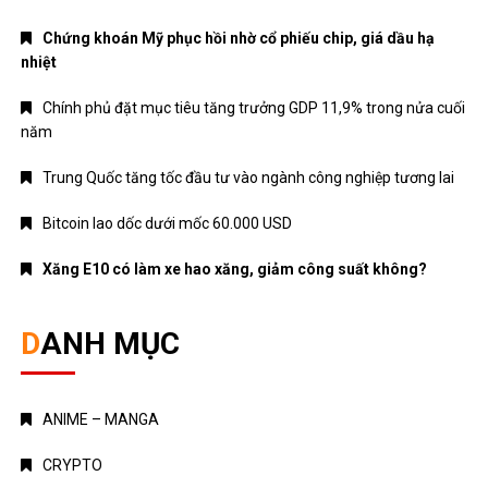
DANH MỤC
ANIME – MANGA
CRYPTO
MẸ VÀ BÉ
Nhạc mới
NHẠC NƯỚC NGOÀI
Nhạc trẻ
Nhạc Trữ Tình
NHẠC VIỆT
TÁM CHUYỆN