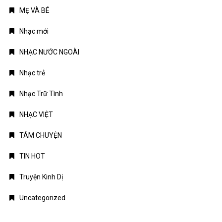
TIN HOT
Truyện Kinh Dị
Uncategorized
TIN MỚI
Chứng khoán Mỹ phục hồi nhờ cổ phiếu chip, giá dầu hạ
nhiệt
Chính phủ đặt mục tiêu tăng trưởng GDP 11,9% trong nửa cuối