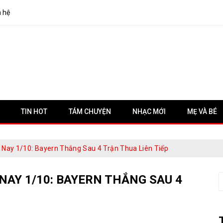
n hệ
TIN HOT
TÁM CHUYỆN
NHẠC MỚI
MẸ VÀ BÉ
Nay 1/10: Bayern Thắng Sau 4 Trận Thua Liên Tiếp
NAY 1/10: BAYERN THẮNG SAU 4
S
f