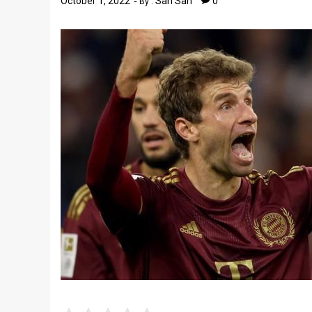
October 1, 2022
San San
0
By :