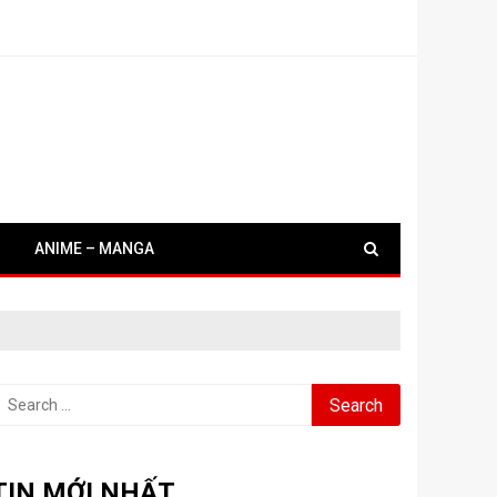
ANIME – MANGA
earch
or:
TIN MỚI NHẤT