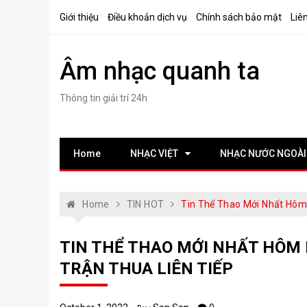
Skip
Giới thiệu
Điều khoản dịch vụ
Chính sách bảo mật
Liê
to
content
Âm nhạc quanh ta
Thông tin giải trí 24h
Home
NHẠC VIỆT
NHẠC NƯỚC NGOÀI
Home
TIN HOT
Tin Thể Thao Mới Nhất Hôm 
TIN THỂ THAO MỚI NHẤT HÔM 
TRẬN THUA LIÊN TIẾP