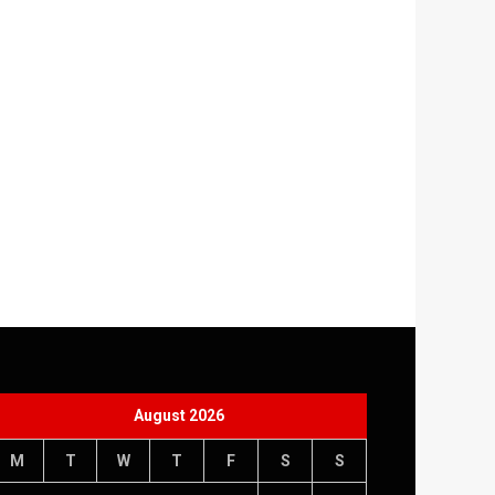
August 2026
M
T
W
T
F
S
S