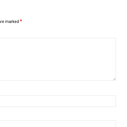
*
 are marked