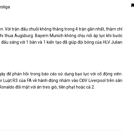
sliga.
. Với trận đấu chuỗi không thắng trong 4 trận gần nhất, thậm chí
 khi thua Augsburg. Bayern Munich không chịu nổi áp lực khi bước
đấu sáng với 1 bàn và 1 kiến ​​tạo đã giúp đội bóng của HLV Julian
ày để phản hồi trong báo cáo sử dụng bạo lực với cổ động viên.
vi Luật R3 của FA về hành động nhắm vào CĐV Liverpool trên sân
onaldo đối mặt với án treo giò, tiền phạt hoặc cả 2.