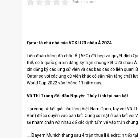
Rate this post
Qatar là chủ nhà của VCK U23 châu Á 2024
Liên đoàn bóng đá châu Á (AFC) đã họp và quyết định Qa
thể, có 5 quốc gia xin đăng ký trận chung kết U23 châu Á 
xin đăng ký các ứng cử viên và các báo cáo có liên quan, Ba
Qatar so với các ứng cử viên khác có sẵn nền tảng chất lư
World Cup 2022 vào tháng 11 năm nay.
Vũ Thị Trang đối đầu Nguyễn Thùy Linh tại bán kết
Tại vòng tứ kết giải cầu lông Việt Nam Open, tay vợt Vũ T
Bản) để có quyền vào bán kết. Cùng có mặt ở bán kết với Vũ
sẽ nhàm chán với nhau để xác định tấm vé vào trận chung 