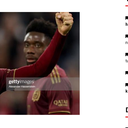
h
n
t
k