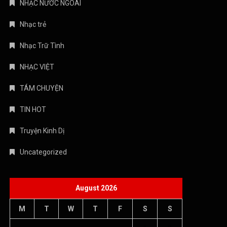
NHẠC NƯỚC NGOÀI
Nhạc trẻ
Nhạc Trữ Tình
NHẠC VIỆT
TÁM CHUYỆN
TIN HOT
Truyện Kinh Dị
Uncategorized
August 2026
M
T
W
T
F
S
S