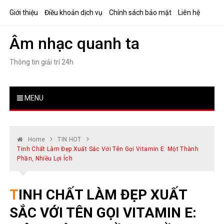
Skip
Giới thiệu
Điều khoản dịch vụ
Chính sách bảo mật
Liên hệ
to
content
Âm nhạc quanh ta
Thông tin giải trí 24h
MENU
Home
TIN HOT
Tinh Chất Làm Đẹp Xuất Sắc Với Tên Gọi Vitamin E: Một Thành
Phần, Nhiều Lợi Ích
TINH CHẤT LÀM ĐẸP XUẤT
SẮC VỚI TÊN GỌI VITAMIN E: