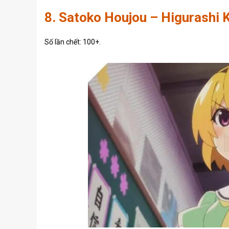
8. Satoko Houjou – Higurashi 
Số lần chết: 100+.