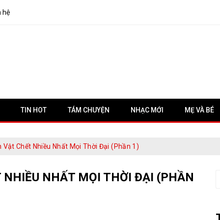
n hệ
TIN HOT
TÁM CHUYỆN
NHẠC MỚI
MẸ VÀ BÉ
Vật Chết Nhiều Nhất Mọi Thời Đại (Phần 1)
 NHIỀU NHẤT MỌI THỜI ĐẠI (PHẦN
S
f