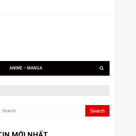
ANIME – MANGA
earch
or:
TIN MỚI NHẤT