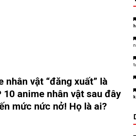
h
n
t
 nhân vật “đăng xuất” là
P 10 anime nhân vật sau đây
k
đến mức nức nở! Họ là ai?