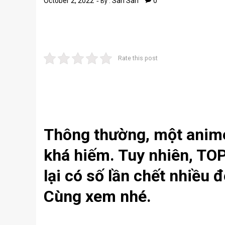
October 2, 2022
San San
0
By :
Rate this post
Thông thường, một anime
khá hiếm. Tuy nhiên, TO
lại có số lần chết nhiều 
Cùng xem nhé.