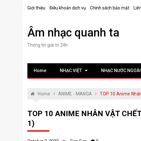
Skip
Giới thiệu
Điều khoản dịch vụ
Chính sách bảo mật
Liê
to
content
Âm nhạc quanh ta
Thông tin giải trí 24h
Home
NHẠC VIỆT
NHẠC NƯỚC NGOÀI
Home
ANIME - MANGA
TOP 10 Anime Nhân 
TOP 10 ANIME NHÂN VẬT CHẾT
1)