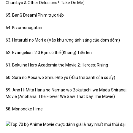
Chunibyo & Other Delusions !: Take On Me)
65. BanG Dream! Phim trực tiếp
64. Kizumonogatari
63. Hotarubi no Mori e (Vào khu rừng ánh sáng của đom đóm)
62. Evangelion: 2.0 Bạn có thể (Không) Tiến lên
61. Boku no Hero Academia the Movie 2: Heroes: Rising
60. Sora no Aosa wo Shiru Hito yo (Bầu trời xanh của cô ấy)
59. Ano Hi Mita Hana no Namae wo Bokutachi wa Mada Shiranai.
Movie (Anohana: The Flower We Saw That Day The Movie)
58. Mononoke Hime