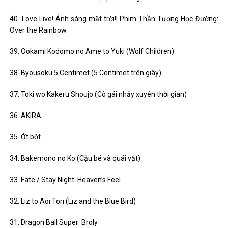
40. Love Live! Ánh sáng mặt trời!! Phim Thần Tượng Học Đường:
Over the Rainbow
39. Ookami Kodomo no Ame to Yuki (Wolf Children)
38. Byousoku 5 Centimet (5 Centimet trên giây)
37. Toki wo Kakeru Shoujo (Cô gái nhảy xuyên thời gian)
36. AKIRA
35. Ớt bột
34. Bakemono no Ko (Cậu bé và quái vật)
33. Fate / Stay Night: Heaven’s Feel
32. Liz to Aoi Tori (Liz and the Blue Bird)
31. Dragon Ball Super: Broly