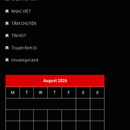
NHẠC VIỆT
TÁM CHUYỆN
TIN HOT
Truyện Kinh Dị
Uncategorized
August 2026
M
T
W
T
F
S
S
1
2
3
4
5
6
7
8
9
10
11
12
13
14
15
16