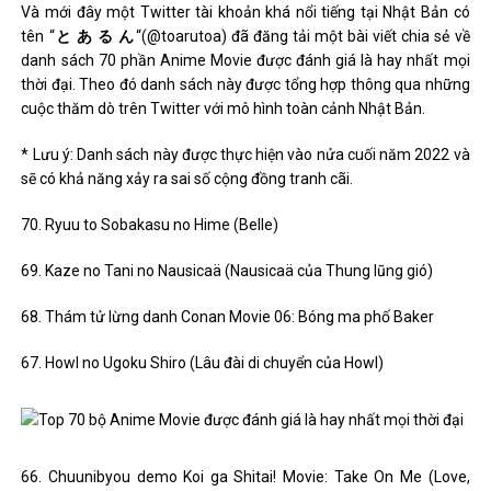
Và mới đây một Twitter tài khoản khá nổi tiếng tại Nhật Bản có
tên “
と あ る ん
“(@toarutoa) đã đăng tải một bài viết chia sẻ về
danh sách 70 phần Anime Movie được đánh giá là hay nhất mọi
thời đại. Theo đó danh sách này được tổng hợp thông qua những
cuộc thăm dò trên Twitter với mô hình toàn cảnh Nhật Bản.
* Lưu ý: Danh sách này được thực hiện vào nửa cuối năm 2022 và
sẽ có khả năng xảy ra sai số cộng đồng tranh cãi.
70. Ryuu to Sobakasu no Hime (Belle)
69. Kaze no Tani no Nausicaä (Nausicaä của Thung lũng gió)
68. Thám tử lừng danh Conan Movie 06: Bóng ma phố Baker
67. Howl no Ugoku Shiro (Lâu đài di chuyển của Howl)
66. Chuunibyou demo Koi ga Shitai! Movie: Take On Me (Love,