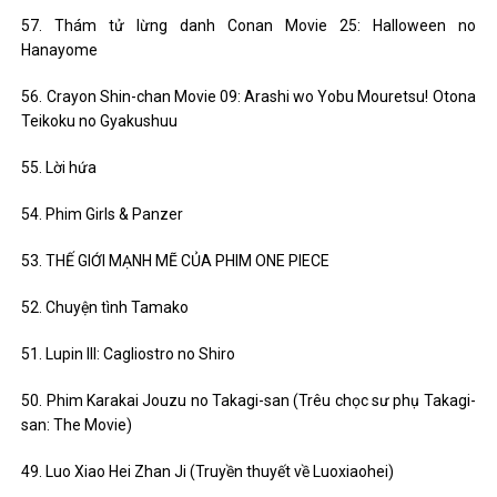
57. Thám tử lừng danh Conan Movie 25: Halloween no
Hanayome
56. Crayon Shin-chan Movie 09: Arashi wo Yobu Mouretsu! Otona
Teikoku no Gyakushuu
55. Lời hứa
54. Phim Girls & Panzer
53. THẾ GIỚI MẠNH MẼ CỦA PHIM ONE PIECE
52. Chuyện tình Tamako
51. Lupin III: Cagliostro no Shiro
50. Phim Karakai Jouzu no Takagi-san (Trêu chọc sư phụ Takagi-
san: The Movie)
49. Luo Xiao Hei Zhan Ji (Truyền thuyết về Luoxiaohei)