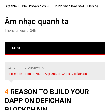
Skip
Giới thiệu
Điều khoản dịch vụ
Chính sách bảo mật
Liên hệ
to
content
Âm nhạc quanh ta
Thông tin giải trí 24h
MENU
Home
CRYPTO
4 Reason To Build Your DApp On DeFiChain Blockchain
4 REASON TO BUILD YOUR
DAPP ON DEFICHAIN
BLOCKCHAIN