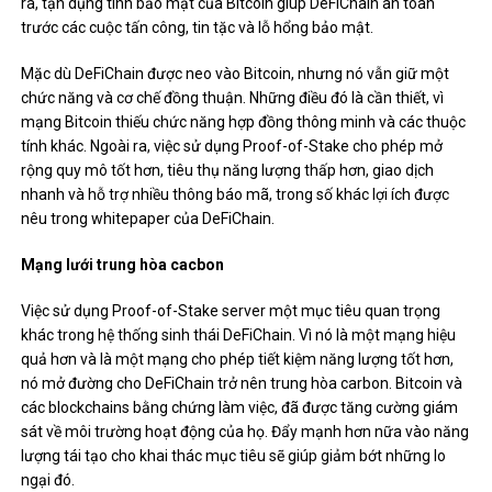
ra, tận dụng tính bảo mật của Bitcoin giúp DeFiChain an toàn
trước các cuộc tấn công, tin tặc và lỗ hổng bảo mật.
Mặc dù DeFiChain được neo vào Bitcoin, nhưng nó vẫn giữ một
chức năng và cơ chế đồng thuận. Những điều đó là cần thiết, vì
mạng Bitcoin thiếu chức năng hợp đồng thông minh và các thuộc
tính khác. Ngoài ra, việc sử dụng Proof-of-Stake cho phép mở
rộng quy mô tốt hơn, tiêu thụ năng lượng thấp hơn, giao dịch
nhanh và hỗ trợ nhiều thông báo mã, trong số khác lợi ích được
nêu trong
whitepaper của DeFiChain.
Mạng lưới trung hòa cacbon
Việc sử dụng Proof-of-Stake server một mục tiêu quan trọng
khác trong hệ thống sinh thái DeFiChain. Vì nó là một mạng hiệu
quả hơn và là một mạng cho phép tiết kiệm năng lượng tốt hơn,
nó mở đường cho DeFiChain trở nên trung hòa carbon. Bitcoin và
các blockchains
bằng chứng làm việc
, đã được tăng cường giám
sát về môi trường hoạt động của họ. Đẩy mạnh hơn nữa vào năng
lượng tái tạo cho khai thác mục tiêu sẽ giúp giảm bớt những lo
ngại đó.