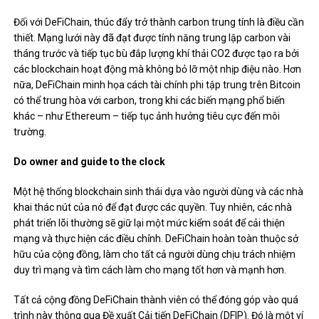
Đối với DeFiChain, thúc đẩy trở thành carbon trung tính là điều cần
thiết. Mạng lưới này đã đạt được tính năng trung lập carbon vài
tháng trước và tiếp tục bù đắp lượng khí thải CO2 được tạo ra bởi
các blockchain hoạt động mà không bỏ lỡ một nhịp điệu nào. Hơn
nữa, DeFiChain minh họa cách tài chính phi tập trung trên Bitcoin
có thể trung hòa với carbon, trong khi các biến mạng phổ biến
khác – như Ethereum – tiếp tục ảnh hưởng tiêu cực đến môi
trường.
Do owner and guide to the clock
Một hệ thống blockchain sinh thái dựa vào người dùng và các nhà
khai thác nút của nó để đạt được các quyền. Tuy nhiên, các nhà
phát triển lõi thường sẽ giữ lại một mức kiểm soát để cải thiện
mạng và thực hiện các điều chỉnh. DeFiChain hoàn toàn thuộc sở
hữu của cộng đồng, làm cho tất cả người dùng chịu trách nhiệm
duy trì mạng và tìm cách làm cho mạng tốt hơn và mạnh hơn.
Tất cả cộng đồng DeFiChain thành viên có thể đóng góp vào quá
trình này thông qua Đề xuất Cải tiến DeFiChain (DFIP). Đó là một ví