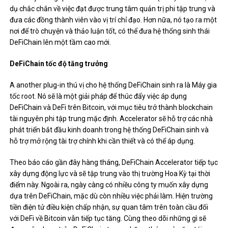
dụ chắc chắn về việc đạt được trung tâm quản trị phi tập trung và
đưa các đồng thành viên vào vị trí chỉ đạo. Hơn nữa, nó tạo ra một
nơi để trò chuyện và thảo luận tốt, có thể đưa hệ thống sinh thái
DeFiChain lên một tầm cao mới.
DeFiChain tốc độ tăng trưởng
A another plug-in thú vị cho hệ thống DeFiChain sinh ra là
Máy gia
tốc
root. Nó sẽ là một giải pháp để thúc đẩy việc áp dụng
DeFiChain và DeFi trên Bitcoin, với mục tiêu trở thành blockchain
tài nguyên phi tập trung mặc định. Accelerator sẽ hỗ trợ các nhà
phát triển bắt đầu kinh doanh trong hệ thống DeFiChain sinh và
hỗ trợ mở rộng tài trợ chính khi cần thiết và có thể áp dụng.
Theo
báo cáo gần đây hàng tháng
, DeFiChain Accelerator tiếp tục
xây dựng động lực và sẽ tập trung vào thị trường Hoa Kỳ tại thời
điểm này. Ngoài ra, ngày càng có nhiều công ty muốn xây dựng
dựa trên DeFiChain, mặc dù còn nhiều việc phải làm. Hiện trường
tiền điện tử điều kiện chấp nhận, sự quan tâm trên toàn cầu đối
với DeFi về Bitcoin vẫn tiếp tục tăng. Cùng theo dõi những gì sẽ