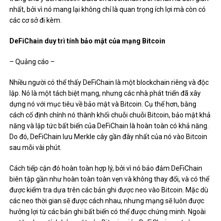
nhất, bởi vì nó mang lại không chỉ là quan trọng ích lợi mà còn có
các cơ sở đi kèm.
DeFiChain duy trì tính bảo mật của mạng Bitcoin
– Quảng cáo –
Nhiều người có thể thấy DeFiChain là một blockchain riêng và độc
lập. Nó là một tách biệt mạng, nhưng các nhà phát triển đã xây
dựng nó với mục tiêu về bảo mật và Bitcoin. Cụ thể hơn, bằng
cách cố định chính nó thành khối chuỗi chuỗi Bitcoin, bảo mật khả
năng và lập tức bất biến của DeFiChain là hoàn toàn có khả năng.
Do đó, DeFiChain lưu Merkle cây gần đây nhất của nó vào Bitcoin
sau mỗi vài phút.
Cách tiếp cận đó hoàn toàn hợp lý, bởi vì nó bảo đảm DeFiChain
biên tập gần như hoàn toàn toàn vẹn và không thay đổi, và có thể
được kiểm tra dựa trên các bản ghi được neo vào Bitcoin. Mặc dù
các neo thời gian sẽ được cách nhau, nhưng mạng sẽ luôn được
hưởng lợi từ các bản ghi bất biến có thể được chứng minh. Ngoài