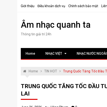
Skip
Giới thiệu
Điều khoản dịch vụ
Chính sách bảo mật
Liê
to
content
Âm nhạc quanh ta
Thông tin giải trí 24h
Home
NHẠC VIỆT
NHẠC NƯỚC NGOÀI
Home
TIN HOT
Trung Quốc Tăng Tốc Đầu T
TRUNG QUỐC TĂNG TỐC ĐẦU T
LAI