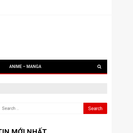
ANIME – MANGA
earch
or:
TIN MỚI NHẤT