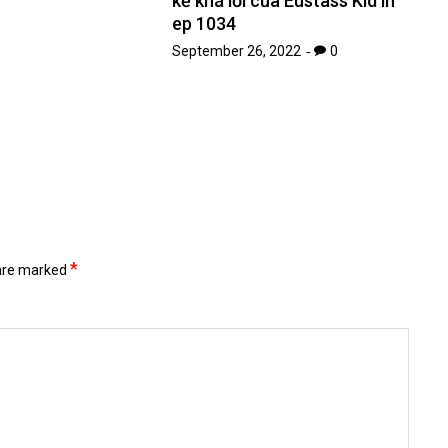
kế khá lỗi của Eustass Kid in
ep 1034
September 26, 2022
0
*
 are marked