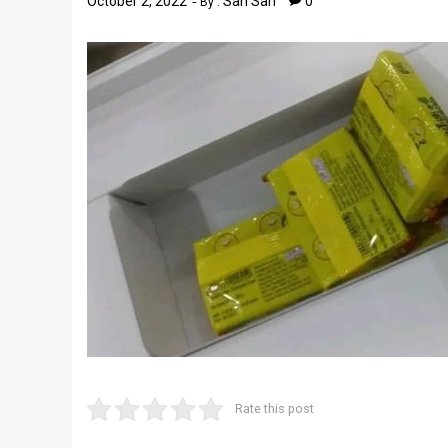
October 2, 2022
San San
0
By :
Rate this post