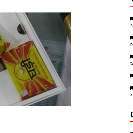
h
n
t
k