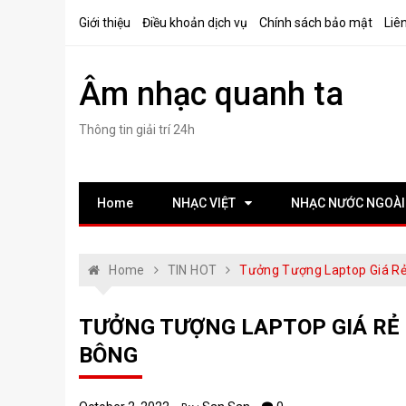
Skip
Giới thiệu
Điều khoản dịch vụ
Chính sách bảo mật
Liê
to
content
Âm nhạc quanh ta
Thông tin giải trí 24h
Home
NHẠC VIỆT
NHẠC NƯỚC NGOÀI
Home
TIN HOT
Tưởng Tượng Laptop Giá Rẻ
TƯỞNG TƯỢNG LAPTOP GIÁ RẺ 
BÔNG