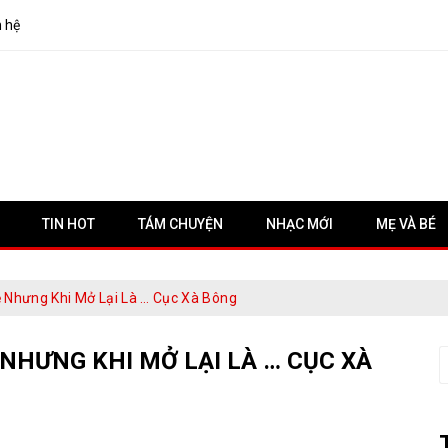
n hệ
TIN HOT
TÁM CHUYỆN
NHẠC MỚI
MẸ VÀ BÉ
 Nhưng Khi Mở Lại Là … Cục Xà Bông
NHƯNG KHI MỞ LẠI LÀ … CỤC XÀ
S
f