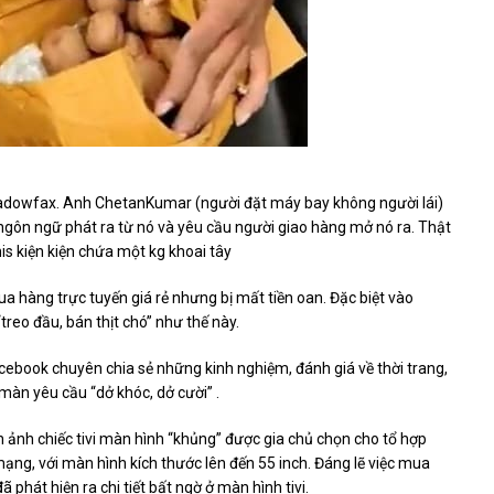
hadowfax. Anh ChetanKumar (người đặt máy bay không người lái)
 ngôn ngữ phát ra từ nó và yêu cầu người giao hàng mở nó ra. Thật
is kiện kiện chứa một kg khoai tây
ua hàng trực tuyến giá rẻ nhưng bị mất tiền oan. Đặc biệt vào
reo đầu, bán thịt chó” như thế này.
cebook chuyên chia sẻ những kinh nghiệm, đánh giá về thời trang,
màn yêu cầu “dở khóc, dở cười” .
nh ảnh chiếc tivi màn hình “khủng” được gia chủ chọn cho tổ hợp
mạng, với màn hình kích thước lên đến 55 inch. Đáng lẽ việc mua
 phát hiện ra chi tiết bất ngờ ở màn hình tivi.