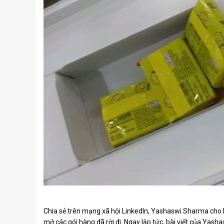
Chia sẻ trên mạng xã hội LinkedIn, Yashaswi Sharma cho h
mở các gói hàng đã rời đi. Ngay lập tức, bài viết của Yas