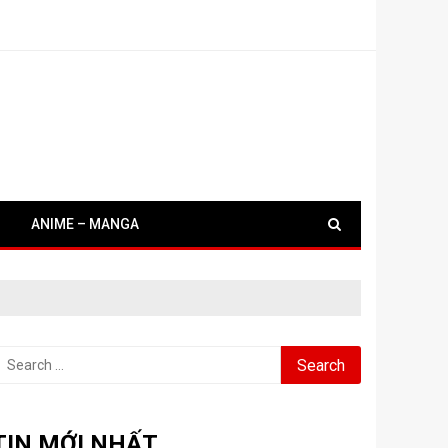
ANIME – MANGA
earch
or:
TIN MỚI NHẤT