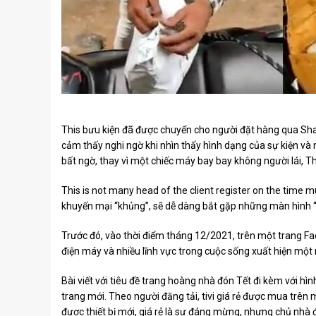
This bưu kiện đã được chuyển cho người đặt hàng qua S
cảm thấy nghi ngờ khi nhìn thấy hình dạng của sự kiện và
bất ngờ, thay vì một chiếc máy bay bay không người lái, Th
This is not many head of the client register on the time m
khuyến mại “khủng”, sẽ dễ dàng bắt gặp những màn hình “t
Trước đó, vào thời điểm tháng 12/2021, trên một trang Fa
điện máy và nhiều lĩnh vực trong cuộc sống xuất hiện một 
Bài viết với tiêu đề trang hoàng nhà đón Tết đi kèm với hì
trang mới. Theo người đăng tải, tivi giá rẻ được mua trên 
được thiết bị mới, giá rẻ là sự đáng mừng, nhưng chủ nhà đã