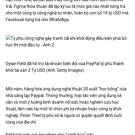
trái. Figma thỏa thuận đã lập kỷ lục là mức giá cao nhất từng trả
cho một công ty công nghệ tư nhân, toàn bộ con số 19 tỷ USD mà
Facebook từng trả cho WhatsApp.
Dylan Field đã hỗ trợ tài khoản biến đổi của PayPal tỷ phú thành
khối tài sản 2 Tỷ USD (Ảnh: Getty Images)
Mỗi năm, hàng hóa ứng dụng nghệ thuật 20 suất “học bổng” của
nhà sáng lập Paypal. Thông thường, hợp tác viên ứng dụng sẽ
cần có một ý tưởng kinh doanh nổi bật, hoặc nghiên cứu học
thuật, làm việc tại một tổ chức phi lợi nhuận hoặc công ty khởi
nghiệp. Peter Thiel tỷ phú sẽ là người có quyền quyết định cuối
cùng của địa chỉ.
Field not only win big when play “canh bạc” này.