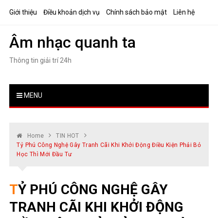
Skip
Giới thiệu
Điều khoản dịch vụ
Chính sách bảo mật
Liên hệ
to
content
Âm nhạc quanh ta
Thông tin giải trí 24h
MENU
Home
TIN HOT
Tỷ Phú Công Nghệ Gây Tranh Cãi Khi Khởi Động Điều Kiện Phải Bỏ
Học Thì Mới Đầu Tư
TỶ PHÚ CÔNG NGHỆ GÂY
TRANH CÃI KHI KHỞI ĐỘNG