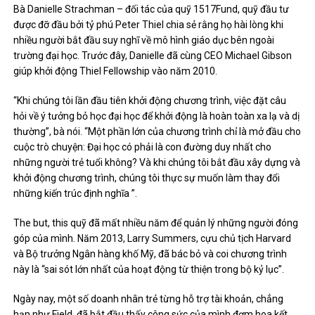
Bà Danielle Strachman – đối tác của quỹ 1517Fund, quỹ đầu tư
được đỡ đầu bởi tỷ phú Peter Thiel chia sẻ rằng họ hài lòng khi
nhiều người bắt đầu suy nghĩ về mô hình giáo dục bên ngoài
trường đại học. Trước đây, Danielle đã cùng CEO Michael Gibson
giúp khởi động Thiel Fellowship vào năm 2010.
“Khi chúng tôi lần đầu tiên khởi động chương trình, việc đặt câu
hỏi về ý tưởng bỏ học đại học để khởi động là hoàn toàn xa lạ và dị
thường”, bà nói. “Một phần lớn của chương trình chỉ là mở đầu cho
cuộc trò chuyện: Đại học có phải là con đường duy nhất cho
những người trẻ tuổi không? Và khi chúng tôi bắt đầu xây dựng và
khởi động chương trình, chúng tôi thực sự muốn làm thay đổi
những kiến ​​trúc định nghĩa ”.
The but, this quỹ đã mất nhiều năm để quản lý những người đóng
góp của mình. Năm 2013, Larry Summers, cựu chủ tịch Harvard
và Bộ trưởng Ngân hàng khố Mỹ, đã bác bỏ và coi chương trình
này là “sai sót lớn nhất của hoạt động từ thiện trong bộ kỷ lục”.
Ngày nay, một số doanh nhân trẻ từng hỗ trợ tài khoản, chẳng
hạn như Field, đã bắt đầu thấy công sức của mình đơm hoa kết