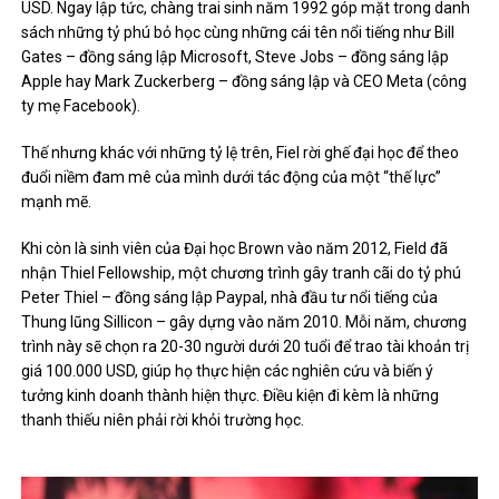
USD. Ngay lập tức, chàng trai sinh năm 1992 góp mặt trong danh
sách những tỷ phú bỏ học cùng những cái tên nổi tiếng như Bill
Gates – đồng sáng lập Microsoft, Steve Jobs – đồng sáng lập
Apple hay Mark Zuckerberg – đồng sáng lập và CEO Meta (công
ty mẹ Facebook).
Thế nhưng khác với những tỷ lệ trên, Fiel rời ghế đại học để theo
đuổi niềm đam mê của mình dưới tác động của một “thế lực”
mạnh mẽ.
Khi còn là sinh viên của Đại học Brown vào năm 2012, Field đã
nhận Thiel Fellowship, một chương trình gây tranh cãi do tỷ phú
Peter Thiel – đồng sáng lập Paypal, nhà đầu tư nổi tiếng của
Thung lũng Sillicon – gây dựng vào năm 2010. Mỗi năm, chương
trình này sẽ chọn ra 20-30 người dưới 20 tuổi để trao tài khoản trị
giá 100.000 USD, giúp họ thực hiện các nghiên cứu và biến ý
tưởng kinh doanh thành hiện thực. Điều kiện đi kèm là những
thanh thiếu niên phải rời khỏi trường học.