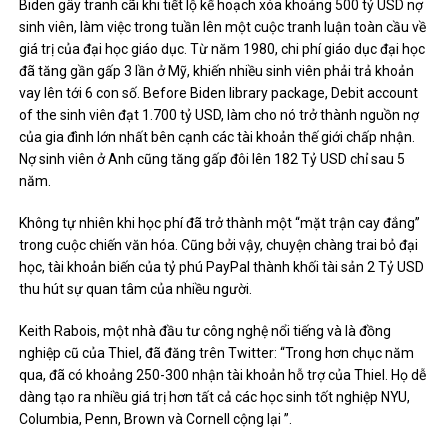
Biden gây tranh cãi khi tiết lộ kế hoạch xóa khoảng 500 tỷ USD nợ
sinh viên, làm việc trong tuần lên một cuộc tranh luận toàn cầu về
giá trị của đại học giáo dục. Từ năm 1980, chi phí giáo dục đại học
đã tăng gần gấp 3 lần ở Mỹ, khiến nhiều sinh viên phải trả khoản
vay lên tới 6 con số. Before Biden library package, Debit account
of the sinh viên đạt 1.700 tỷ USD, làm cho nó trở thành nguồn nợ
của gia đình lớn nhất bên cạnh các tài khoản thế giới chấp nhận.
Nợ sinh viên ở Anh cũng tăng gấp đôi lên 182 Tỷ USD chỉ sau 5
năm.
Không tự nhiên khi học phí đã trở thành một “mặt trận cay đắng”
trong cuộc chiến văn hóa. Cũng bởi vậy, chuyện chàng trai bỏ đại
học, tài khoản biến của tỷ phú PayPal thành khối tài sản 2 Tỷ USD
thu hút sự quan tâm của nhiều người.
Keith Rabois, một nhà đầu tư công nghệ nổi tiếng và là đồng
nghiệp cũ của Thiel, đã đăng trên Twitter: “Trong hơn chục năm
qua, đã có khoảng 250-300 nhận tài khoản hỗ trợ của Thiel. Họ dễ
dàng tạo ra nhiều giá trị hơn tất cả các học sinh tốt nghiệp NYU,
Columbia, Penn, Brown và Cornell cộng lại ”.