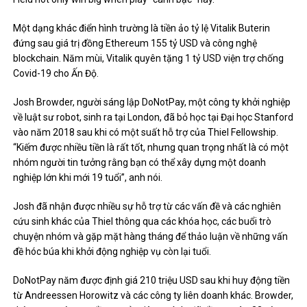
Một dạng khác điển hình trường là tiền ảo tỷ lệ Vitalik Buterin
đứng sau giá trị đồng Ethereum 155 tỷ USD và công nghệ
blockchain. Năm mùi, Vitalik quyên tặng 1 tỷ USD viện trợ chống
Covid-19 cho Ấn Độ.
Josh Browder, người sáng lập DoNotPay, một công ty khởi nghiệp
về luật sư robot, sinh ra tại London, đã bỏ học tại Đại học Stanford
vào năm 2018 sau khi có một suất hỗ trợ của Thiel Fellowship.
“Kiếm được nhiều tiền là rất tốt, nhưng quan trọng nhất là có một
nhóm người tin tưởng rằng bạn có thể xây dựng một doanh
nghiệp lớn khi mới 19 tuổi”, anh nói.
Josh đã nhận được nhiều sự hỗ trợ từ các vấn đề và các nghiên
cứu sinh khác của Thiel thông qua các khóa học, các buổi trò
chuyện nhóm và gặp mặt hàng tháng để thảo luận về những vấn
đề hóc búa khi khởi động nghiệp vụ còn lại tuổi.
DoNotPay năm được định giá 210 triệu USD sau khi huy động tiền
từ Andreessen Horowitz và các công ty liên doanh khác. Browder,