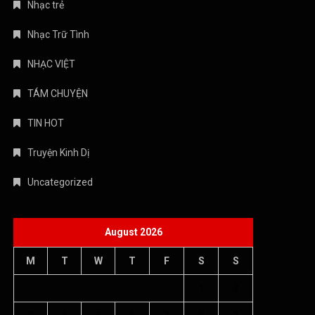
Nhạc trẻ
Nhạc Trữ Tình
NHẠC VIỆT
TÁM CHUYỆN
TIN HOT
Truyện Kinh Dị
Uncategorized
August 2026
M
T
W
T
F
S
S
1
2