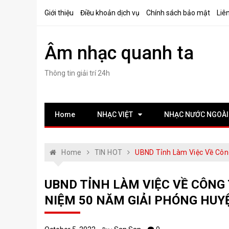
Skip
Giới thiệu
Điều khoản dịch vụ
Chính sách bảo mật
Liê
to
content
Âm nhạc quanh ta
Thông tin giải trí 24h
Home
NHẠC VIỆT
NHẠC NƯỚC NGOÀI
Home
TIN HOT
UBND Tỉnh Làm Việc Về Côn
UBND TỈNH LÀM VIỆC VỀ CÔNG 
NIỆM 50 NĂM GIẢI PHÓNG HUY