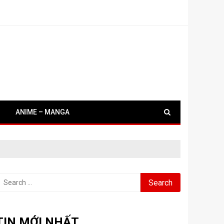
ANIME – MANGA
earch
or:
TIN MỚI NHẤT