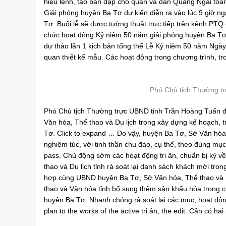
hiệu lệnh, tạo bàn đạp cho quân và dân Quảng Ngãi toà
Giải phóng huyện Ba Tơ dự kiến ​​diễn ra vào lúc 9 giờ 
Tơ. Buổi lễ sẽ được tường thuật trực tiếp trên kênh PTQ
chức hoạt động Kỷ niệm 50 năm giải phóng huyện Ba Tơ 
dự thảo lần 1 kịch bản tổng thể Lễ Kỷ niệm 50 năm Ngày
quan thiết kế mẫu. Các hoạt động trong chương trình, tron
Phó Chủ tịch Thường t
Phó Chủ tịch Thường trực UBND tỉnh Trần Hoàng Tuấn 
Văn hóa, Thể thao và Du lịch trong xây dựng kế hoạch, 
Tơ. Click to expand … Do vậy, huyện Ba Tơ, Sở Văn hóa, 
nghiêm túc, với tinh thần chu đáo, cụ thể, theo đúng mụ
pass. Chủ động sớm các hoạt động tri ân, chuẩn bị kỷ v
thao và Du lịch tỉnh rà soát lại danh sách khách mời tro
hợp cùng UBND huyện Ba Tơ, Sở Văn hóa, Thể thao và D
thao và Văn hóa tỉnh bổ sung thêm sân khấu hóa trong 
huyện Ba Tơ. Nhanh chóng rà soát lại các mục, hoạt động
plan to the works of the active tri ân, the edit. Cần có ha