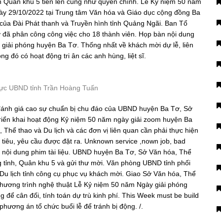
n Quân khu 5 tiến lên cũng như quyền chính. Lễ Kỷ niệm 50 năm
ngày 29/10/2022 tại Trung tâm Văn hóa và Giáo dục cộng đồng Ba
 của Đài Phát thanh và Truyền hình tỉnh Quảng Ngãi. Ban Tổ
đã phân công công việc cho 18 thành viên. Họp bàn nội dung
 giải phóng huyện Ba Tơ. Thống nhất về khách mời dự lễ, liên
g đó có hoạt động tri ân các anh hùng, liệt sĩ.
rực UBND tỉnh Trần Hoàng Tuấn
đánh giá cao sự chuẩn bị chu đáo của UBND huyện Ba Tơ, Sở
triển khai hoạt động Kỷ niệm 50 năm ngày giải zoom huyện Ba
Thể thao và Du lịch và các đơn vị liên quan cần phải thực hiện
c tiêu, yêu cầu được đặt ra. Unknown service ,nown job, bad
ề nội dung phim tài liệu. UBND huyện Ba Tơ, Sở Văn hóa, Thể
ng tỉnh, Quân khu 5 và gửi thư mời. Văn phòng UBND tỉnh phối
u lịch tỉnh công cụ phục vụ khách mời. Giao Sở Văn hóa, Thể
chương trình nghệ thuật Lễ Kỷ niệm 50 năm Ngày giải phóng
 để cân đối, tính toán dự trù kinh phí. This Week must be build
i phương án tổ chức buổi lễ để tránh bị động. /.