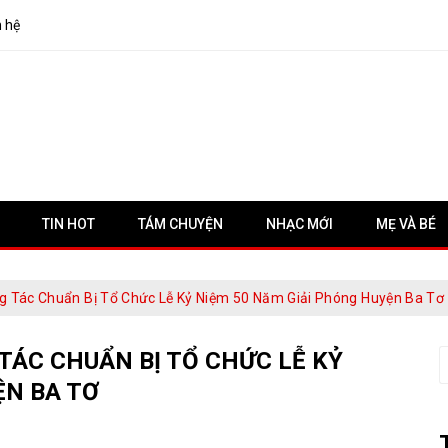
n hệ
TIN HOT
TÁM CHUYỆN
NHẠC MỚI
MẸ VÀ BÉ
g Tác Chuẩn Bị Tổ Chức Lễ Kỷ Niệm 50 Năm Giải Phóng Huyện Ba Tơ
TÁC CHUẨN BỊ TỔ CHỨC LỄ KỶ
S
f
ỆN BA TƠ