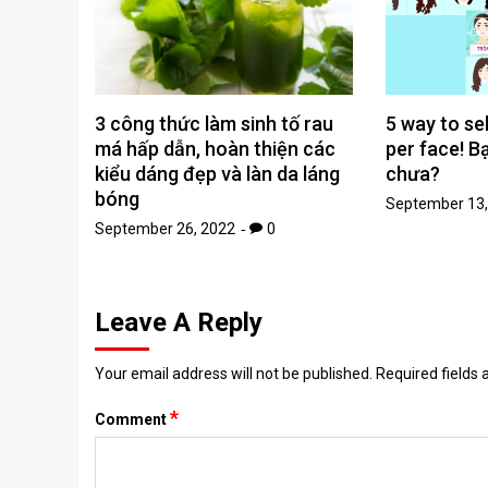
3 công thức làm sinh tố rau
5 way to sel
má hấp dẫn, hoàn thiện các
per face! B
kiểu dáng đẹp và làn da láng
chưa?
bóng
September 13,
September 26, 2022
0
Leave A Reply
Your email address will not be published.
Required fields
*
Comment