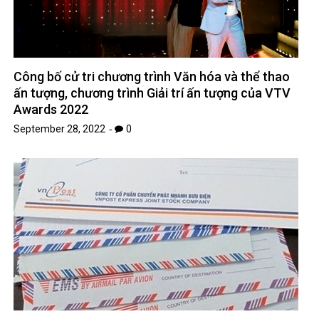
Công bố cử tri chương trình Văn hóa và thể thao
ấn tượng, chương trình Giải trí ấn tượng của VTV
Awards 2022
September 28, 2022
0