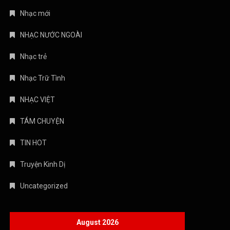
Nhạc mới
NHẠC NƯỚC NGOÀI
Nhạc trẻ
Nhạc Trữ Tình
NHẠC VIỆT
TÁM CHUYỆN
TIN HOT
Truyện Kinh Dị
Uncategorized
August 2026