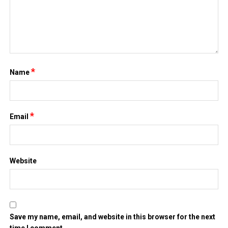
*
Name
*
Email
Website
Save my name, email, and website in this browser for the next