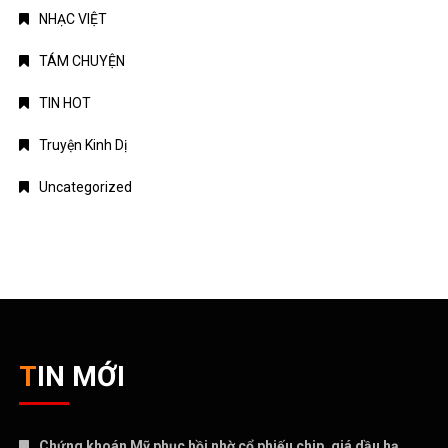
NHẠC VIỆT
TÁM CHUYỆN
TIN HOT
Truyện Kinh Dị
Uncategorized
TIN MỚI
Chứng khoán Mỹ phục hồi nhờ cổ phiếu chip, giá dầu hạ