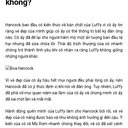
không?
Hancock ban đầu có kiến ​​thức về bản chất của Luffy vì cô ấy tin
rằng vẻ đẹp của mình giúp cô ấy có thể thống trị bất kỳ đàn ông
nào. Cô ấy đã để lại cho người hâm mộ một ấn tượng ban đầu tệ
hại nhưng đã sửa chữa lỗi. Thái độ trịch thượng của cô nhanh
chóng trở thành tình yêu khi cô nhận ra rằng Luffy không giống
những người khác.
Vì vẻ đẹp của cô ấy hầu hết mọi người đều phải lòng cô ấy, nên
Hancock đã có ý thức định vị khi nói về đàn ông. Tuy nhiên, Luffy
đã phá vỡ mọi quan niệm sai lầm của cô ấy và chứng minh cô ấy
đã sai một lần và mãi mãi.
Hành động quên mình của Luffy làm cho Hancock bối rối, và vẻ
đẹp của cô nàng được bảo vệ như không ảnh hưởng gì đến cậu. Ý
kiến ​​của cô về Mũ Rơm nhanh chóng thay đổi, và cô đã sát cánh