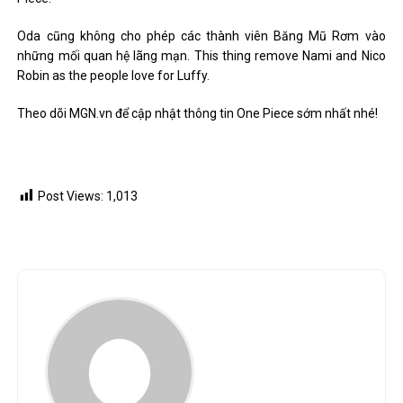
Oda cũng không cho phép các thành viên Băng Mũ Rơm vào
những mối quan hệ lãng mạn. This thing remove Nami and Nico
Robin as the people love for Luffy.
Theo dõi MGN.vn để cập nhật thông tin One Piece sớm nhất nhé!
Post Views:
1,013