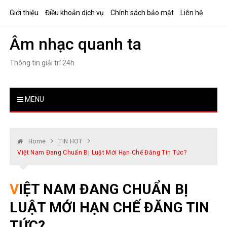
Skip
Giới thiệu
Điều khoản dịch vụ
Chính sách bảo mật
Liên hệ
to
content
Âm nhạc quanh ta
Thông tin giải trí 24h
MENU
Home
TIN HOT
Việt Nam Đang Chuẩn Bị Luật Mới Hạn Chế Đăng Tin Tức?
VIỆT NAM ĐANG CHUẨN BỊ
LUẬT MỚI HẠN CHẾ ĐĂNG TIN
TỨC?