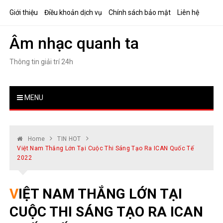
Skip
Giới thiệu
Điều khoản dịch vụ
Chính sách bảo mật
Liên hệ
to
content
Âm nhạc quanh ta
Thông tin giải trí 24h
MENU
Home
TIN HOT
Việt Nam Thắng Lớn Tại Cuộc Thi Sáng Tạo Ra ICAN Quốc Tế
2022
VIỆT NAM THẮNG LỚN TẠI
CUỘC THI SÁNG TẠO RA ICAN