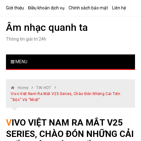
Skip
Giới thiệu
Điều khoản dịch vụ
Chính sách bảo mật
Liên hệ
to
content
Âm nhạc quanh ta
Thông tin giải trí 24h
MENU
Home
TIN HOT
Vivo Việt Nam Ra Mắt V25 Series, Chào Đón Những Cải Tiến
“độc” Và “nhất”
VIVO VIỆT NAM RA MẮT V25
SERIES, CHÀO ĐÓN NHỮNG CẢI