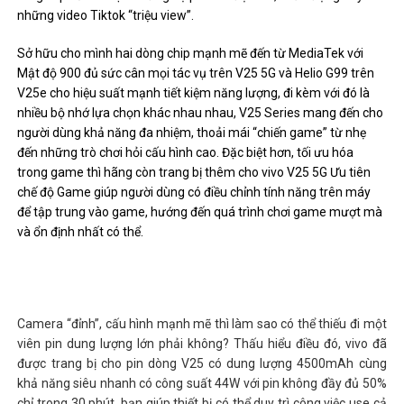
những video Tiktok “triệu view”.
Sở hữu cho mình hai dòng chip mạnh mẽ đến từ MediaTek với
Mật độ 900 đủ sức cân mọi tác vụ trên V25 5G và Helio G99 trên
V25e cho hiệu suất mạnh tiết kiệm năng lượng, đi kèm với đó là
nhiều bộ nhớ lựa chọn khác nhau nhau, V25 Series mang đến cho
người dùng khả năng đa nhiệm, thoải mái “chiến game” từ nhẹ
đến những trò chơi hỏi cấu hình cao. Đặc biệt hơn, tối ưu hóa
trong game thì hãng còn trang bị thêm cho vivo V25 5G Ưu tiên
chế độ Game giúp người dùng có điều chỉnh tính năng trên máy
để tập trung vào game, hướng đến quá trình chơi game mượt mà
và ổn định nhất có thể.
Camera “đỉnh”, cấu hình mạnh mẽ thì làm sao có thể thiếu đi một
viên pin dung lượng lớn phải không? Thấu hiểu điều đó, vivo đã
được trang bị cho pin dòng V25 có dung lượng 4500mAh cùng
khả năng siêu nhanh có công suất 44W với pin không đầy đủ 50%
chỉ trong 30 phút, bạn giúp thiết bị có thể duy trì công việc use cả