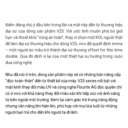
Điểm đáng chú ý đầu tiên trong lần ra mắt này đến từ thương hiệu
đại sứ của dòng sản phẩm V25. Với ước tính muốn phá bỏ giới
hạn và thoát khỏi “vùng an toàn”, thay vì chọn một KOL người thật
để làm đại sứ thương hiệu cho dòng V25, vivo đã quyết định imma
– một người ảo mẫu trở thành đại sứ thương offset for this time
double. Qua đó định vị lại của một thiệt hại xu hướng trong cuộc
đua công nghệ.
Như đã nói ở trên, dòng sản phẩm này sẽ có những bản nâng cấp
“độc-toàn-thân” đến từ thiết kế của máy. V25 series nổi bật với
mặt kính thay đổi màu UV và công nghệ Flourite AG độc quyền chỉ
có ở vivo với khả năng thay đổi màu sắc khi tiếp xúc với ánh sáng
từ bên ngoài môi trường. Đem lại cảm giác trẻ trung năng động
nhưng vẫn nâng lên hiện lên, phù hợp với mọi lứa tuổi từ những
người bạn trẻ cho đến khi người ta đi làm.