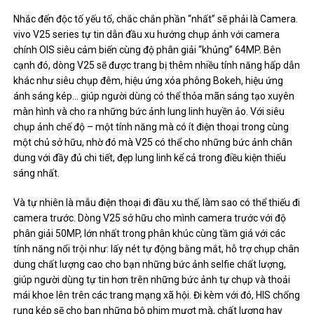
Nhắc đến độc tố yếu tố, chắc chắn phần “nhất” sẽ phải là Camera.
vivo V25 series tự tin dẫn đầu xu hướng chụp ảnh với camera
chính OIS siêu cảm biến cùng độ phân giải “khủng” 64MP. Bên
cạnh đó, dòng V25 sẽ được trang bị thêm nhiều tính năng hấp dẫn
khác như siêu chụp đêm, hiệu ứng xóa phông Bokeh, hiệu ứng
ánh sáng kép… giúp người dùng có thể thỏa mãn sáng tạo xuyên
màn hình và cho ra những bức ảnh lung linh huyền ảo. Với siêu
chụp ảnh chế độ – một tính năng mà có ít điện thoại trong cùng
một chủ sở hữu, nhờ đó mà V25 có thể cho những bức ảnh chân
dung với đầy đủ chi tiết, đẹp lung linh kể cả trong điều kiện thiếu
sáng nhất.
Và tự nhiên là mẫu điện thoại đi đầu xu thế, làm sao có thể thiếu đi
camera trước. Dòng V25 sở hữu cho mình camera trước với độ
phân giải 50MP, lớn nhất trong phân khúc cùng tầm giá với các
tính năng nổi trội như: lấy nét tự động bằng mắt, hỗ trợ chụp chân
dung chất lượng cao cho bạn những bức ảnh selfie chất lượng,
giúp người dùng tự tin hơn trên những bức ảnh tự chụp và thoải
mái khoe lên trên các trang mạng xã hội. Đi kèm với đó, HIS chống
rung kép sẽ cho bạn những bộ phim mượt mà, chất lượng hay