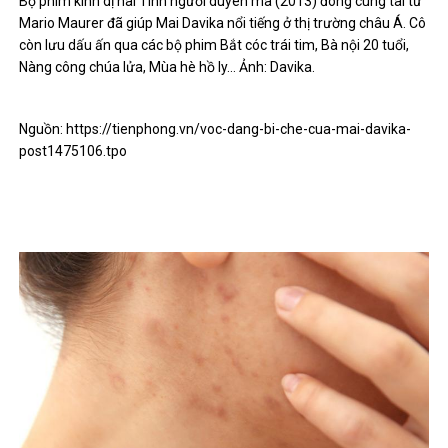
Bộ phim kinh dị hài Tình người duyên ma (2013) đóng cùng tài tử
Mario Maurer đã giúp Mai Davika nổi tiếng ở thị trường châu Á. Cô
còn lưu dấu ấn qua các bộ phim Bắt cóc trái tim, Bà nội 20 tuổi,
Nàng công chúa lửa, Mùa hè hồ ly… Ảnh: Davika.
Nguồn: https://tienphong.vn/voc-dang-bi-che-cua-mai-davika-
post1475106.tpo