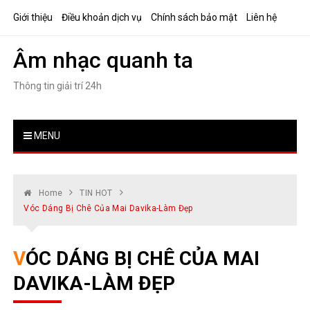
Skip
Giới thiệu
Điều khoản dịch vụ
Chính sách bảo mật
Liên hệ
to
content
Âm nhạc quanh ta
Thông tin giải trí 24h
MENU
Home
TIN HOT
Vóc Dáng Bị Chê Của Mai Davika-Làm Đẹp
VÓC DÁNG BỊ CHÊ CỦA MAI
DAVIKA-LÀM ĐẸP