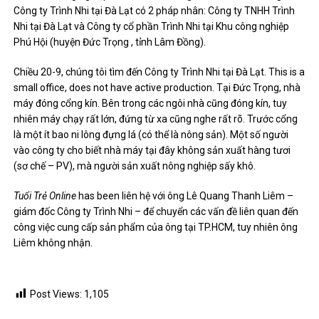
Công ty Trình Nhi tại Đà Lạt có 2 pháp nhân: Công ty TNHH Trình
Nhi tại Đà Lạt và Công ty cổ phần Trình Nhi tại Khu công nghiệp
Phú Hội (huyện Đức Trọng , tỉnh Lâm Đồng).
Chiều 20-9, chúng tôi tìm đến Công ty Trình Nhi tại Đà Lạt. This is a
small office, does not have active production. Tại Đức Trọng, nhà
máy đóng cổng kín. Bên trong các ngôi nhà cũng đóng kín, tuy
nhiên máy chạy rất lớn, đứng từ xa cũng nghe rất rõ. Trước cổng
là một ít bao ni lông đựng lá (có thể là nông sản). Một số người
vào công ty cho biết nhà máy tại đây không sản xuất hàng tươi
(sơ chế – PV), mà người sản xuất nông nghiệp sấy khô.
Tuổi Trẻ Online
has been liên hệ với ông Lê Quang Thanh Liêm –
giám đốc Công ty Trình Nhi – để chuyển các vấn đề liên quan đến
công việc cung cấp sản phẩm của ông tại TP.HCM, tuy nhiên ông
Liêm không nhận.
Post Views:
1,105