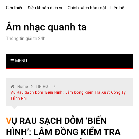
Skip
Giới thiệu
Điều khoản dịch vụ
Chính sách bảo mật
Liên hệ
to
content
Âm nhạc quanh ta
Thông tin giải trí 24h
MENU
Home
TIN HOT
Vụ Rau Sạch Dỏm ‘biến Hình’: Lâm Đồng Kiểm Tra Xuất Công Ty
Trình Nhi
VỤ RAU SẠCH DỎM ‘BIẾN
HÌNH’: LÂM ĐỒNG KIỂM TRA