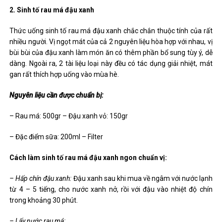
2. Sinh tố rau má đậu xanh
Thức uống sinh tố rau má
đậu xanh chắc chắn thuộc tính của rất
nhiều người. Vị ngọt mát của cả 2 nguyên liệu hòa hợp với nhau, vị
bùi bùi của đậu xanh làm món ăn có thêm phần bổ sung tùy ý, dễ
dàng. Ngoài ra, 2 tài liệu loại này đều có tác dụng giải nhiệt, mát
gan rất thích hợp uống vào mùa hè.
Nguyên liệu cần được chuẩn bị:
– Rau má: 500gr – Đậu xanh vỏ: 150gr
– Đặc điểm sữa: 200ml – Filter
Cách làm sinh tố rau má đậu xanh ngon chuẩn vị:
– Hấp chín đậu xanh:
Đậu xanh sau khi mua về ngâm với nước lạnh
từ 4 – 5 tiếng, cho nước xanh nở, rồi với đậu vào nhiệt độ chín
trong khoảng 30 phút.
– Lấy nước rau má: