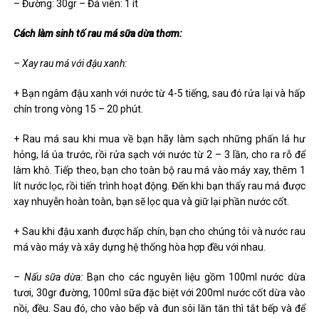
– Đường: 30gr – Đá viên: 1 ít
Cách làm sinh tố rau má sữa dừa thơm:
– Xay rau má với đậu xanh:
+ Bạn ngâm đậu xanh với nước từ 4-5 tiếng, sau đó rửa lại và hấp
chín trong vòng 15 – 20 phút.
+ Rau má sau khi mua về bạn hãy làm sạch những phấn lá hư
hỏng, lá úa trước, rồi rửa sạch với nước từ 2 – 3 lần, cho ra rỗ để
làm khô. Tiếp theo, bạn cho toàn bộ rau má vào máy xay, thêm 1
lít nước lọc, rồi tiến trình hoạt động. Đến khi bạn thấy rau má được
xay nhuyễn hoàn toàn, bạn sẽ lọc qua và giữ lại phần nước cốt.
+ Sau khi đậu xanh được hấp chín, bạn cho chúng tôi và nước rau
má vào máy và xây dựng hệ thống hòa hợp đều với nhau.
– Nấu sữa dừa:
Bạn cho các nguyên liệu gồm 100ml nước dừa
tươi, 30gr đường, 100ml sữa đặc biệt với 200ml nước cốt dừa vào
nồi, đều. Sau đó, cho vào bếp và đun sôi lăn tăn thì tắt bếp và để