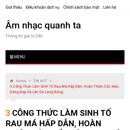
Skip
Giới thiệu
Điều khoản dịch vụ
Chính sách bảo mật
Liên hệ
to
content
Âm nhạc quanh ta
Thông tin giải trí 24h
MENU
Home
TIN HOT
3 Công Thức Làm Sinh Tố Rau Má Hấp Dẫn, Hoàn Thiện Các Kiểu
Dáng Đẹp Và Làn Da Láng Bóng
3 CÔNG THỨC LÀM SINH TỐ
RAU MÁ HẤP DẪN, HOÀN