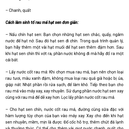
– Chanh, quất
Cách làm sinh tố rau má hạt sen đơn giản:
– Nấu chín hạt sen: Bạn chọn những hạt sen chắc, quẩy, ngâm
nước để hạt nở. Sau đó hạt sen đi chín. Trong quá trình quản lý,
bạn hãy thêm một vài hạt muối để hạt sen thêm đậm hơn. Sau
khi hạt sen chín thì vớt ra, phần nước không đi mà hãy đổ ra một
cái bát.
– Lấy nước cốt rau má: Khi chọn mua rau má, bạn nên chọn loại
rau tươi, màu xanh đậm, không mua loại rau quá già hoặc bị úa,
giập nát. Nhặt phần rồi rửa sạch, để làm khô. Tiếp theo bạn cho
rau má vào máy xay, xay nhuyễn. Sử dụng phần nước hạt sen xay
cùng với rau má để dễ xay hơn. Lọc lấy phần nước cốt rau má.
– Cho hạt sen chín, nước cốt rau má, đường cùng sữa đặc với
hàm lượng tùy chọn của bạn vào máy xay. Xay cho đến khi hạt
sen nhuyễn, mềm, mịn là được. Đổ cốc hỗ trợ, thêm chút đá lạnh
và thưởng thức. Có thể cho thêm vài giọt nước chanh, quất cho