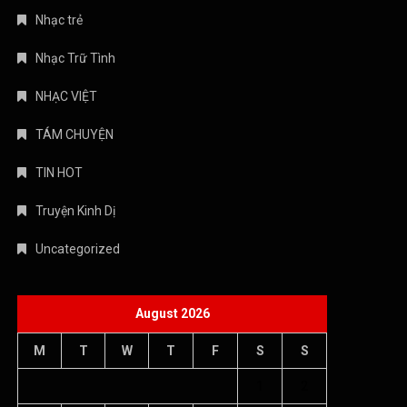
Nhạc trẻ
Nhạc Trữ Tình
NHẠC VIỆT
TÁM CHUYỆN
TIN HOT
Truyện Kinh Dị
Uncategorized
August 2026
M
T
W
T
F
S
S
1
2