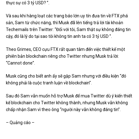
thực sự có 3 tỷ USD? ”.
Và sau khi hàng loạt các trang báo lớn uy tín đưa tin về FTX phá
sản, Sam từ chức năng, thì Musk đã lên tiếng trả lời tài khoản
Techemails trên Twitter: “Đối với tôi, Sam thật sự không đáng tin
cậy, đó là lý do tại sao tôi không tin anh ta có 3 tỷ USD ”.
Theo Grimes, CEO cựu FTX rất quan tâm đến việc thiết kế một
phiên bản blockchain riêng cho Twitter nhưng Musk trả lời:
“Cannot done”.
Musk cũng cho biết anh ấy sẽ gặp Sam nhưng với điều kiện “đó
không phải là cuộc tranh luận về blockchain”.
Sau đó Sam vẫn muốn hỗ trợ Musk để mua Twitter dù ý kiến ​​thiết
kế blockchain cho Twitter không thành, nhưng Musk vẫn không
chấp nhận Sam vì theo ông “người này vẫn không đáng tin”.
– Quảng cáo –