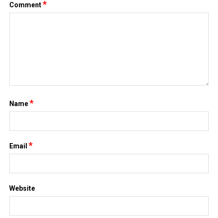
*
Name
*
Email
Website
Save my name, email, and website in this browser for the next
time I comment.