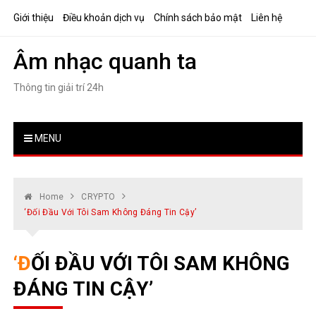
Skip
Giới thiệu
Điều khoản dịch vụ
Chính sách bảo mật
Liên hệ
to
content
Âm nhạc quanh ta
Thông tin giải trí 24h
MENU
Home
CRYPTO
‘Đối Đầu Với Tôi Sam Không Đáng Tin Cậy’
‘ĐỐI ĐẦU VỚI TÔI SAM KHÔNG
ĐÁNG TIN CẬY’