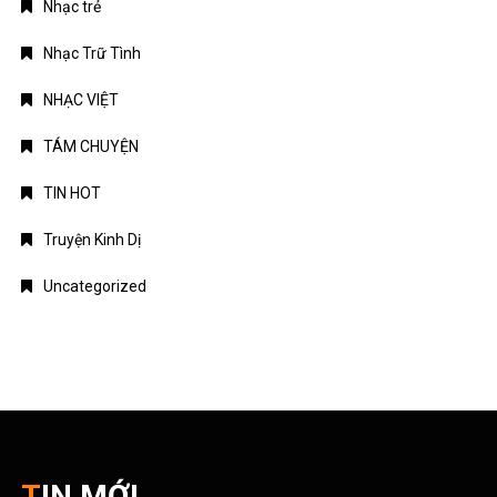
TIN HOT
Truyện Kinh Dị
Uncategorized
TIN MỚI
Chứng khoán Mỹ phục hồi nhờ cổ phiếu chip, giá dầu hạ
nhiệt
Chính phủ đặt mục tiêu tăng trưởng GDP 11,9% trong nửa cuối