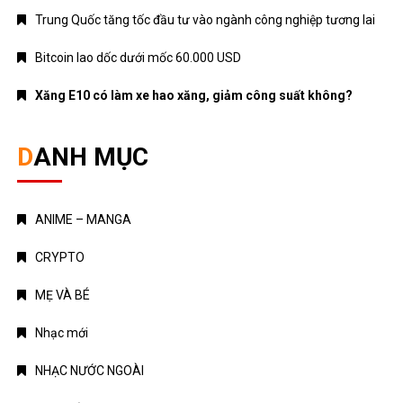
DANH MỤC
ANIME – MANGA
CRYPTO
MẸ VÀ BÉ
Nhạc mới
NHẠC NƯỚC NGOÀI
Nhạc trẻ
Nhạc Trữ Tình
NHẠC VIỆT
TÁM CHUYỆN