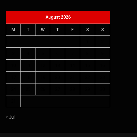
3
4
5
6
7
8
9
10
11
12
13
14
15
16
17
18
19
20
21
22
23
24
25
26
27
28
29
30
31
« Jul
Copyright © 2026 Âm nhạc quanh ta - WordPress Theme : By
Offshore Themes
Chính sách bảo mật
Giới thiệu
Điều khoản dịch vụ
Chính sách bảo mật
Liên hệ