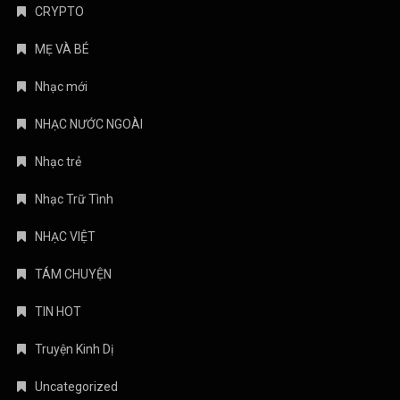
Nhạc trẻ
Nhạc Trữ Tình
NHẠC VIỆT
TÁM CHUYỆN
TIN HOT
Truyện Kinh Dị
Uncategorized
August 2026
M
T
W
T
F
S
S
1
2