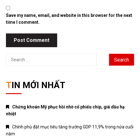
Search
for:
TIN MỚI NHẤT
Chứng khoán Mỹ phục hồi nhờ cổ phiếu chip, giá dầu hạ
nhiệt
Chính phủ đặt mục tiêu tăng trưởng GDP 11,9% trong nửa cuối
năm
Trung Quốc tăng tốc đầu tư vào ngành công nghiệp tương lai
Bitcoin lao dốc dưới mốc 60.000 USD
Xăng E10 có làm xe hao xăng, giảm công suất không?