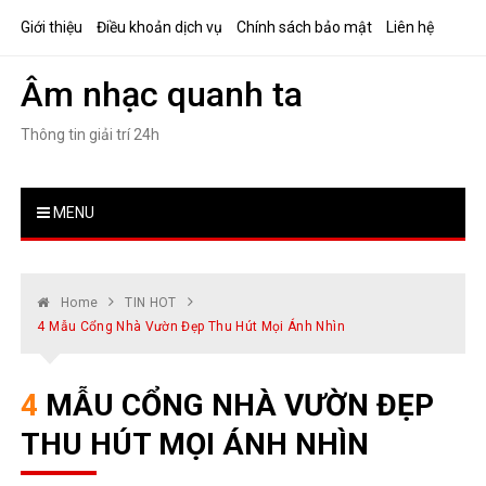
Skip
Giới thiệu
Điều khoản dịch vụ
Chính sách bảo mật
Liên hệ
to
content
Âm nhạc quanh ta
Thông tin giải trí 24h
MENU
Home
TIN HOT
4 Mẫu Cổng Nhà Vườn Đẹp Thu Hút Mọi Ánh Nhìn
4 MẪU CỔNG NHÀ VƯỜN ĐẸP
THU HÚT MỌI ÁNH NHÌN