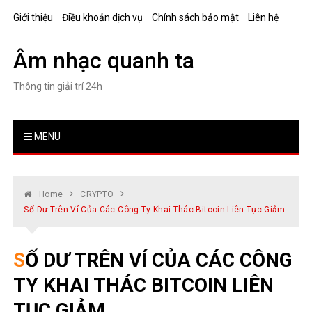
Skip
Giới thiệu
Điều khoản dịch vụ
Chính sách bảo mật
Liên hệ
to
content
Âm nhạc quanh ta
Thông tin giải trí 24h
MENU
Home
CRYPTO
Số Dư Trên Ví Của Các Công Ty Khai Thác Bitcoin Liên Tục Giảm
SỐ DƯ TRÊN VÍ CỦA CÁC CÔNG
TY KHAI THÁC BITCOIN LIÊN
TỤC GIẢM