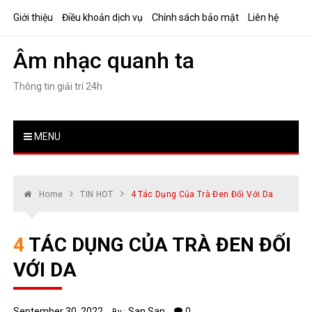
Skip
Giới thiệu
Điều khoản dịch vụ
Chính sách bảo mật
Liên hệ
to
content
Âm nhạc quanh ta
Thông tin giải trí 24h
MENU
Home
TIN HOT
4 Tác Dụng Của Trà Đen Đối Với Da
4 TÁC DỤNG CỦA TRÀ ĐEN ĐỐI
VỚI DA
September 30, 2022
San San
0