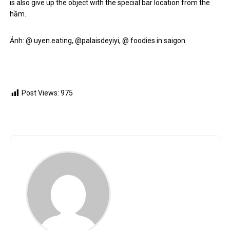
is also give up the object with the special bar location from the
hầm.
Ảnh: @ uyen.eating, @palaisdeyiyi, @ foodies.in.saigon
Post Views:
975