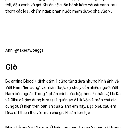
thịt, đậu xanh và giá. Khi ăn sẽ cuốn bánh kèm với cải xanh, rau
thơm các loại, chấm ngập phần nước mắm được pha vừa vị.
Ảnh: @takestwoeggs
Giò
Bộ amine Blood + đình đám 1 cũng từng đưa những hình ảnh về
Việt Nam “lên sóng” và nhận được sự chú ý của nhiều người Việt
Nam bên ngoài. Trong 1 phân cảnh của bộ phim, 2 nhân vật là Kai
và Riku đã đến dùng bữa tại 1 quán ăn ở Hà Nội và món chả giò
cũng xuất hiện trên bàn ăn của 2 anh em này. Đặc biệt, cậu em
Riku rất thích thú với món chả giò khi ăn liên tục.
Món chả giò Việt Nam xuất hiện trên bàn ăn của 2 nhân vật trong