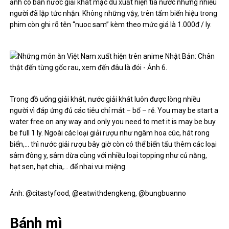
ảnh cô bán nước giải khát mặc dù xuất hiện tia nước nhưng nhiều
người đã lập tức nhận. Không những vậy, trên tấm biển hiệu trong
phim còn ghi rõ tên “nuoc sam” kèm theo mức giá là 1.000đ / ly.
Trong đồ uống giải khát, nước giải khát luôn được lòng nhiều
người vì đáp ứng đủ các tiêu chí mát – bổ – rẻ. You may be start a
water free on any way and only you need to met it is may be buy
be full 1 ly. Ngoài các loại giải rượu như ngâm hoa cúc, hát rong
biển,… thì nước giải rượu bây giờ còn có thể biến tấu thêm các loại
sâm đông y, sâm dừa cùng với nhiều loại topping như củ năng,
hạt sen, hạt chia,… để nhai vui miệng.
Ảnh: @citastyfood, @eatwithdengkeng, @bungbuanno
Bánh mì