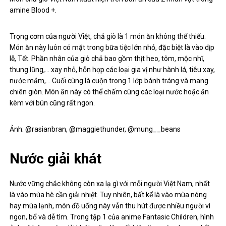
amine Blood +.
Trọng cơm của người Việt, chả giò là 1 món ăn không thể thiếu.
Món ăn này luôn có mặt trong bữa tiệc lớn nhỏ, đặc biệt là vào dịp
lễ, Tết. Phần nhân của giò chả bao gồm thịt heo, tôm, mộc nhĩ,
thung lũng,… xay nhỏ, hỗn hợp các loại gia vị như hành lá, tiêu xay,
nước mắm,… Cuối cùng là cuộn trong 1 lớp bánh tráng và mang
chiên giòn. Món ăn này có thể chấm cùng các loại nước hoặc ăn
kèm với bún cũng rất ngon.
Ảnh: @rasianbran, @maggiethunder, @mung__beans
Nước giải khát
Nước vững chắc không còn xa lạ gì với mỗi người Việt Nam, nhất
là vào mùa hè cần giải nhiệt. Tuy nhiên, bất kể là vào mùa nóng
hay mùa lạnh, món đồ uống này vẫn thu hút được nhiều người vì
ngon, bổ và dễ tìm. Trong tập 1 của anime Fantasic Children, hình