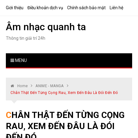
Skip
Giới thiệu
Điều khoản dịch vụ
Chính sách bảo mật
Liên hệ
to
content
Âm nhạc quanh ta
Thông tin giải trí 24h
MENU
Home
ANIME - MANGA
Chân Thật Đến Từng Cọng Rau, Xem Đến Đâu Là Đói Đến Đó
CHÂN THẬT ĐẾN TỪNG CỌNG
RAU, XEM ĐẾN ĐÂU LÀ ĐÓI
ĐẾN ĐÓ