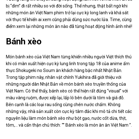
bị “dìm” đi rất nhiều so với đời sống. Thế nhưng, thật bất ngờ khi
những món ăn Việt Nam phim trở lại cực kỳ long lanh và khá sát
với thực tế khiến ai xem cũng phải dùng sức nước lửa. Time, cùng
điểm xem lại những món ăn nào đã từng hoạt động hình ảnh nhé!
Bánh xèo
Món bánh xèo của Việt Nam từng khiến nhiều người Việt thích thú
khi có màn xuất hiện cực kỳ lung linh trong tập 18 của anime ẩm
thực Shokugeki no Soum ăn khách hàng bậc nhất Nhật Bản.
Trong tập phim này, nhân vật chính Yukihira đã giới thiệu với
những người dân Nhật Bản về món bánh xèo truyền thống của
Việt Nam. Có thể thấy, bánh xèo có thể hiện rất đúng “visual” với
màu vàng ruộm, được xếp lại, lấp ló bên dưới là tôm và giá đỗ.
Bên cạnh là các loại rau sống cùng chén nước chấm. Không
những vậy, nhà sản xuất còn cực kỳ tâm đắc khi mô tả chi tiết các
nguyên liệu làm món bánh xèo như bột gạo, nước cốt dừa, thịt,
tôm,… và cẩn thận chú thích: “” Bánh xèo là món ăn ăn Việt Nam ”.