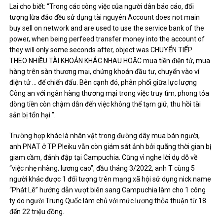
Lai cho biết: “Trong các công việc của người dân báo cáo, đối
tượng lừa đảo đều sử dụng tài nguyên Account does not main
buy sell on network and are used to use the service bank of the
power, when being perfeed transfer money into the account of
they will only some seconds after, object was CHUYỂN TIẾP
THEO NHIỀU TÀI KHOẢN KHÁC NHAU HOẶC mua tiền điện tử, mua
hàng trên sàn thương mại, chứng khoán đầu tư, chuyển vào ví
điện tử … để chiến đấu. Bên cạnh đó, phân phối giữa lực lượng
Công an với ngân hàng thương mại trong việc truy tìm, phong tỏa
dòng tiền còn chậm dẫn đến việc không thể tạm giữ, thu hồi tài
sản bị tổn hại ”.
Trường hợp khác là nhân vật trong đường dây mua bán người,
anh PNAT ở TP Pleiku vẫn còn giám sát ảnh bởi quãng thời gian bị
giam cầm, đánh đập tại Campuchia. Cũng vì nghe lời dụ dỗ về
“việc nhẹ nhàng, lương cao”, đầu tháng 3/2022, anh T cùng 5
người khác được 1 đối tượng trên mạng xã hội sử dụng nick name
“Phát Lê” hướng dẫn vượt biên sang Campuchia làm cho 1 công
ty do người Trung Quốc làm chủ với mức lương thỏa thuận từ 18
đến 22 triệu đồng.