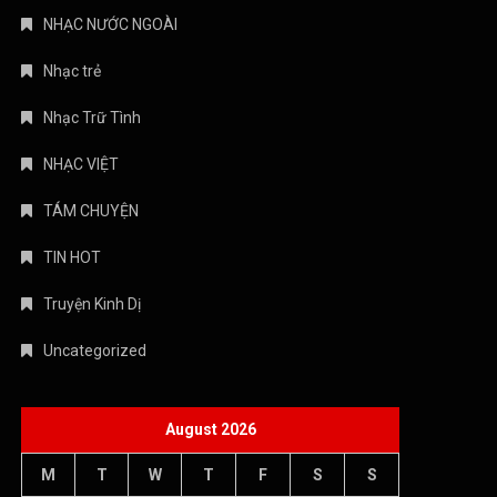
NHẠC NƯỚC NGOÀI
Nhạc trẻ
Nhạc Trữ Tình
NHẠC VIỆT
TÁM CHUYỆN
TIN HOT
Truyện Kinh Dị
Uncategorized
August 2026
M
T
W
T
F
S
S