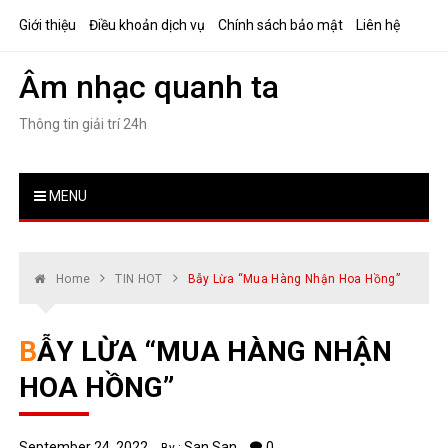
Skip
Giới thiệu
Điều khoản dịch vụ
Chính sách bảo mật
Liên hệ
to
content
Âm nhạc quanh ta
Thông tin giải trí 24h
MENU
Home
TIN HOT
Bẫy Lừa “mua Hàng Nhận Hoa Hồng”
BẪY LỪA “MUA HÀNG NHẬN
HOA HỒNG”
September 24, 2022
San San
0