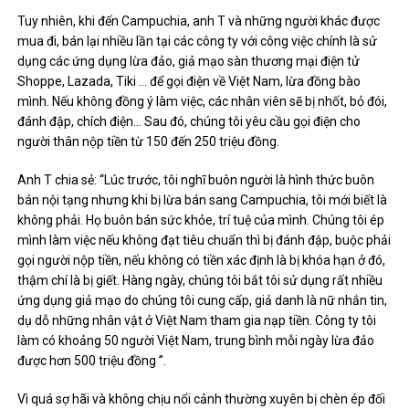
Tuy nhiên, khi đến Campuchia, anh T và những người khác được
mua đi, bán lại nhiều lần tại các công ty với công việc chính là sử
dụng các ứng dụng lừa đảo, giả mạo sàn thương mại điện tử
Shoppe, Lazada, Tiki … để gọi điện về Việt Nam, lừa đồng bào
mình. Nếu không đồng ý làm việc, các nhân viên sẽ bị nhốt, bỏ đói,
đánh đập, chích điện… Sau đó, chúng tôi yêu cầu gọi điện cho
người thân nộp tiền từ 150 đến 250 triệu đồng.
Anh T chia sẻ: “Lúc trước, tôi nghĩ buôn người là hình thức buôn
bán nội tạng nhưng khi bị lừa bán sang Campuchia, tôi mới biết là
không phải. Họ buôn bán sức khỏe, trí tuệ của mình. Chúng tôi ép
mình làm việc nếu không đạt tiêu chuẩn thì bị đánh đập, buộc phải
gọi người nộp tiền, nếu không có tiền xác định là bị khóa hạn ở đó,
thậm chí là bị giết. Hàng ngày, chúng tôi bắt tôi sử dụng rất nhiều
ứng dụng giả mạo do chúng tôi cung cấp, giả danh là nữ nhắn tin,
dụ dỗ những nhân vật ở Việt Nam tham gia nạp tiền. Công ty tôi
làm có khoảng 50 người Việt Nam, trung bình mỗi ngày lừa đảo
được hơn 500 triệu đồng ”.
Vì quá sợ hãi và không chịu nổi cảnh thường xuyên bị chèn ép đối