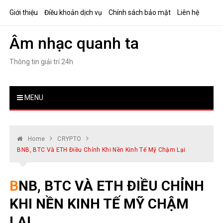
Skip
Giới thiệu
Điều khoản dịch vụ
Chính sách bảo mật
Liên hệ
to
content
Âm nhạc quanh ta
Thông tin giải trí 24h
MENU
Home
CRYPTO
BNB, BTC Và ETH Điều Chỉnh Khi Nền Kinh Tế Mỹ Chậm Lại
BNB, BTC VÀ ETH ĐIỀU CHỈNH
KHI NỀN KINH TẾ MỸ CHẬM
LẠI