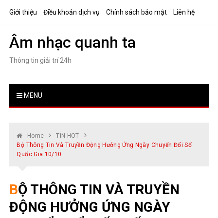
Skip
Giới thiệu
Điều khoản dịch vụ
Chính sách bảo mật
Liên hệ
to
content
Âm nhạc quanh ta
Thông tin giải trí 24h
MENU
Home
TIN HOT
Bộ Thông Tin Và Truyền Động Hưởng Ứng Ngày Chuyển Đổi Số
Quốc Gia 10/10
BỘ THÔNG TIN VÀ TRUYỀN
ĐỘNG HƯỞNG ỨNG NGÀY