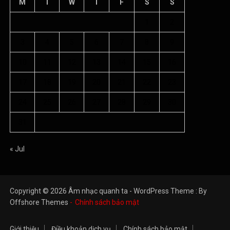
M
T
W
T
F
S
S
1
2
3
4
5
6
7
8
9
10
11
12
13
14
15
16
17
18
19
20
21
22
23
24
25
26
27
28
29
30
31
« Jul
Copyright © 2026 Âm nhạc quanh ta - WordPress Theme : By
Offshore Themes
Chính sách bảo mật
Giới thiệu
Điều khoản dịch vụ
Chính sách bảo mật