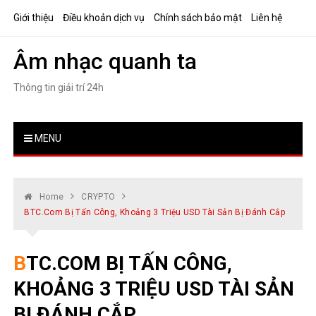
Skip
Giới thiệu
Điều khoản dịch vụ
Chính sách bảo mật
Liên hệ
to
content
Âm nhạc quanh ta
Thông tin giải trí 24h
MENU
Home
CRYPTO
BTC.com Bị Tấn Công, Khoảng 3 Triệu USD Tài Sản Bị Đánh Cắp
BTC.COM BỊ TẤN CÔNG,
KHOẢNG 3 TRIỆU USD TÀI SẢN
BỊ ĐÁNH CẮP