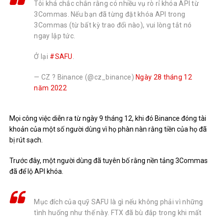
Tôi khá chắc chắn rằng có nhiều vụ rò rỉ khóa API từ
3Commas. Nếu bạn đã từng đặt khóa API trong
3Commas (từ bất kỳ trao đổi nào), vui lòng tắt nó
ngay lập tức.
Ở lại
#SAFU
.
— CZ ? Binance (@cz_binance)
Ngày 28 tháng 12
năm 2022
Mọi công việc diễn ra từ ngày 9 tháng 12, khi đó Binance đóng tài
khoản của một số người dùng vì họ phàn nàn rằng tiền của họ đã
bị rút sạch.
Trước đây, một người dùng
đã tuyên bố
rằng nền tảng 3Commas
đã để lộ API khóa.
Mục đích của quỹ SAFU là gì nếu không phải vì những
tình huống như thế này. FTX đã bù đắp trong khi mất