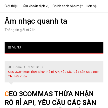
Skip
Giới thiệu
Điều khoản dịch vụ
Chính sách bảo mật
Liên hệ
to
content
Âm nhạc quanh ta
Thông tin giải trí 24h
MENU
Home
CRYPTO
CEO 3Commas Thừa Nhận Rò Rỉ API, Yêu Cầu Các Sàn Giao Dịch
Thu Hồi Khóa
CEO 3COMMAS THỪA NHẬN
RÒ RỈ API, YÊU CẦU CÁC SÀN