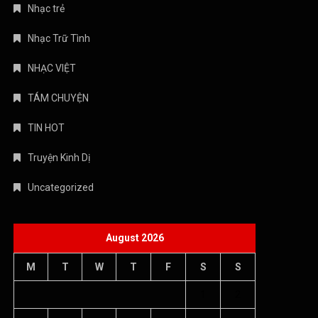
Nhạc trẻ
Nhạc Trữ Tình
NHẠC VIỆT
TÁM CHUYỆN
TIN HOT
Truyện Kinh Dị
Uncategorized
August 2026
M
T
W
T
F
S
S
1
2