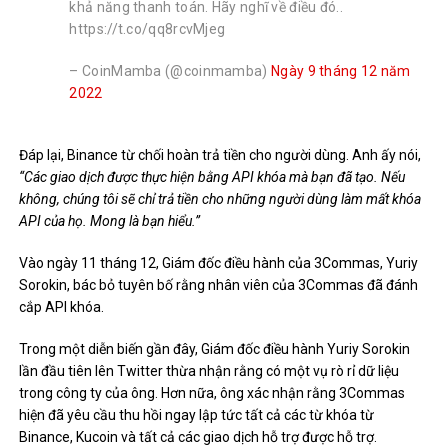
khả năng thanh toán. Hãy nghĩ về điều đó..
https://t.co/qq8rcvMjeg
– CoinMamba (@coinmamba)
Ngày 9 tháng 12 năm
2022
Đáp lại, Binance từ chối hoàn trả tiền cho người dùng.
Anh ấy nói,
“Các giao dịch được thực hiện bằng API khóa mà bạn đã tạo.
Nếu
không, chúng tôi sẽ chỉ trả tiền cho những người dùng làm mất khóa
API của họ. Mong là bạn hiểu.”
Vào ngày 11 tháng 12, Giám đốc điều hành của 3Commas, Yuriy
Sorokin, bác bỏ tuyên bố rằng nhân viên của 3Commas đã đánh
cắp API khóa.
Trong một diễn biến gần đây, Giám đốc điều hành Yuriy Sorokin
lần đầu tiên lên Twitter thừa nhận rằng có một vụ rò rỉ dữ liệu
trong công ty của ông. Hơn nữa, ông xác nhận rằng 3Commas
hiện đã yêu cầu thu hồi ngay lập tức tất cả các từ khóa từ
Binance,
Kucoin
và tất cả các giao dịch hỗ trợ được hỗ trợ.