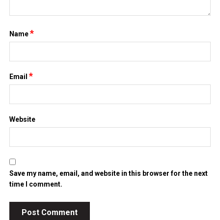
Save my name, email, and website in this browser for the next
time I comment.
Search
for:
TIN MỚI NHẤT
Chứng khoán Mỹ phục hồi nhờ cổ phiếu chip, giá dầu hạ
nhiệt
Chính phủ đặt mục tiêu tăng trưởng GDP 11,9% trong nửa cuối
năm