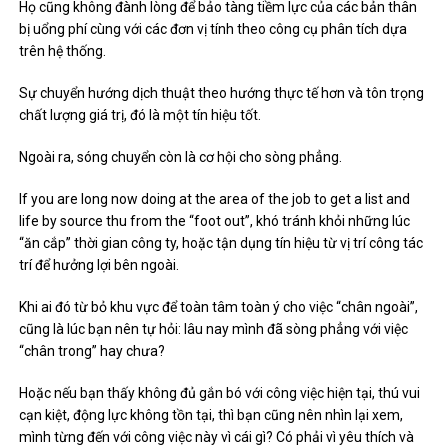
Họ cũng không đành lòng để bảo tàng tiềm lực của các bản thân
bị uổng phí cùng với các đơn vị tính theo công cụ phân tích dựa
trên hệ thống.
Sự chuyển hướng dịch thuật theo hướng thực tế hơn và tôn trọng
chất lượng giá trị, đó là một tín hiệu tốt.
Ngoài ra, sóng chuyển còn là cơ hội cho sòng phẳng.
If you are long now doing at the area of ​​the job to get a list and
life by source thu from the “foot out”, khó tránh khỏi những lúc
“ăn cắp” thời gian công ty, hoặc tận dụng tín hiệu từ vị trí công tác
trí để hưởng lợi bên ngoài.
Khi ai đó từ bỏ khu vực để toàn tâm toàn ý cho việc “chân ngoài”,
cũng là lúc bạn nên tự hỏi: lâu nay mình đã sòng phẳng với việc
“chân trong” hay chưa?
Hoặc nếu bạn thấy không đủ gắn bó với công việc hiện tại, thú vui
cạn kiệt, động lực không tồn tại, thì bạn cũng nên nhìn lại xem,
mình từng đến với công việc này vì cái gì? Có phải vì yêu thích và