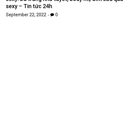
[HOT] Anime Record Of Ragnarok season 2 tung
trailer. Ấn lên sóng ngày!
September 1, 2022
0
Leave A Reply
Your email address will not be published.
Required fields are
*
marked