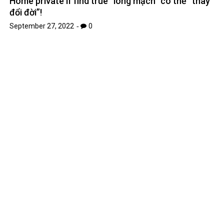
Home private if find true “long mạch” có thể “thay
đổi đời”!
September 27, 2022
0
Kỳ vọng bóng đá trẻ Bắc Giang
September 24, 2022
0