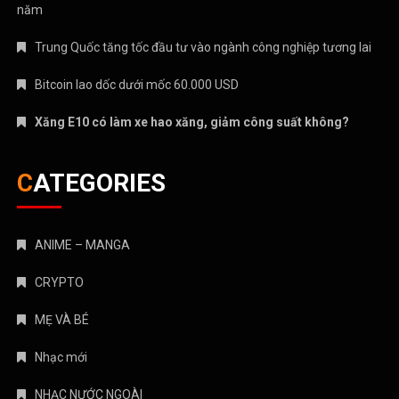
CRYPTO
MẸ VÀ BÉ
Nhạc mới
NHẠC NƯỚC NGOÀI
Nhạc trẻ
Nhạc Trữ Tình
NHẠC VIỆT
TÁM CHUYỆN
TIN HOT
Truyện Kinh Dị
Uncategorized