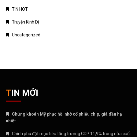
Chứng khoán Mỹ phục hồi nhờ cổ phiếu chip, giá dầu hạ
nhiệt
Chính phủ đặt mục tiêu tăng trưởng GDP 11,9% trong nửa cuối
năm
Trung Quốc tăng tốc đầu tư vào ngành công nghiệp tương lai
Bitcoin lao dốc dưới mốc 60.000 USD
Xăng E10 có làm xe hao xăng, giảm công suất không?
CATEGORIES
ANIME – MANGA