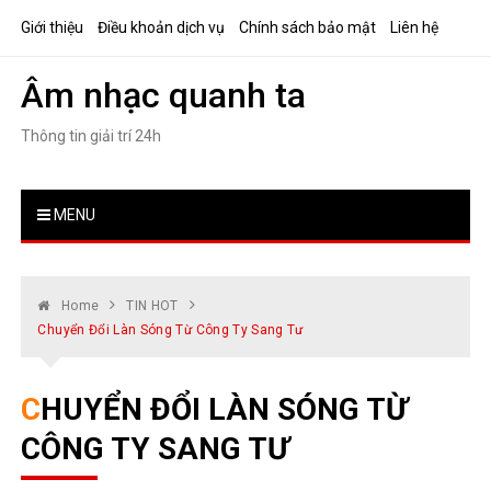
Skip
Giới thiệu
Điều khoản dịch vụ
Chính sách bảo mật
Liên hệ
to
content
Âm nhạc quanh ta
Thông tin giải trí 24h
MENU
Home
TIN HOT
Chuyển Đổi Làn Sóng Từ Công Ty Sang Tư
CHUYỂN ĐỔI LÀN SÓNG TỪ
CÔNG TY SANG TƯ