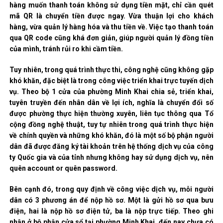
hàng muốn thanh toán không sử dụng tiền mặt, chỉ cần quét
mã QR là chuyển tiền được ngay. Vừa thuận lợi cho khách
hàng, vừa quản lý hàng hóa và thu tiền về. Việc tạo thanh toán
qua QR code cũng khá đơn giản, giúp người quản lý đồng tiền
của mình, tránh rủi ro khi cầm tiền.
Tuy nhiên, trong quá trình thực thi, công nghệ cũng không gặp
khó khăn, đặc biệt là trong công việc triển khai trực tuyến dịch
vụ. Theo bộ 1 cửa của phường Minh Khai chia sẻ, triển khai,
tuyên truyền đến nhân dân về lợi ích, nghĩa là chuyển đổi số
được phường thực hiện thường xuyên, liên tục thông qua Tổ
cộng đồng nghệ thuật, tuy tự nhiên trong quá trình thực hiện
về chính quyền và những khó khăn, đó là một số bộ phận người
dân đã được đăng ký tài khoản trên hệ thống dịch vụ của công
ty Quốc gia và của tỉnh nhưng không hay sử dụng dịch vụ, nên
quên account or quên password.
Bên cạnh đó, trong quy định về công việc dịch vụ, mỗi người
dân có 3 phương án để nộp hồ sơ. Một là gửi hồ sơ qua bưu
điện, hai là nộp hồ sơ điện tử, ba là nộp trực tiếp. Theo ghi
nhận ở bộ phận cửa sổ tại phường Minh Khai, đến nay chưa có