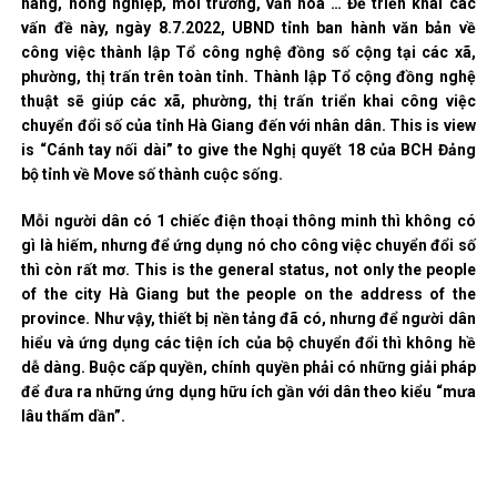
hàng, nông nghiệp, môi trường, văn hóa … Để triển khai các
vấn đề này, ngày 8.7.2022, UBND tỉnh ban hành văn bản về
công việc thành lập Tổ công nghệ đồng số cộng tại các xã,
phường, thị trấn trên toàn tỉnh. Thành lập Tổ cộng đồng nghệ
thuật sẽ giúp các xã, phường, thị trấn triển khai công việc
chuyển đổi số của tỉnh Hà Giang đến với nhân dân. This is view
is “Cánh tay nối dài” to give the Nghị quyết 18 của BCH Đảng
bộ tỉnh về Move số thành cuộc sống.
Mỗi người dân có 1 chiếc điện thoại thông minh thì không có
gì là hiếm, nhưng để ứng dụng nó cho công việc chuyển đổi số
thì còn rất mơ. This is the general status, not only the people
of the city Hà Giang but the people on the address of the
province. Như vậy, thiết bị nền tảng đã có, nhưng để người dân
hiểu và ứng dụng các tiện ích của bộ chuyển đổi thì không hề
dễ dàng. Buộc cấp quyền, chính quyền phải có những giải pháp
để đưa ra những ứng dụng hữu ích gần với dân theo kiểu “mưa
lâu thấm dần”.