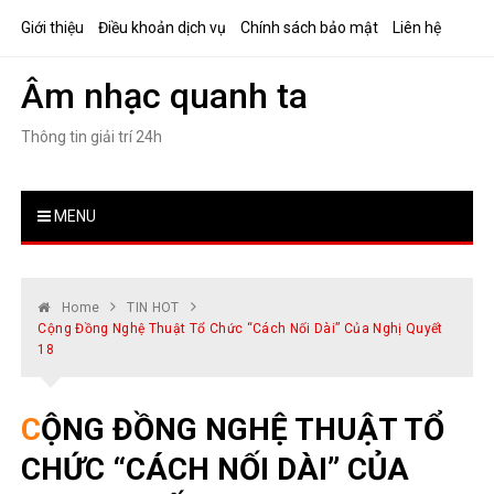
Skip
Giới thiệu
Điều khoản dịch vụ
Chính sách bảo mật
Liên hệ
to
content
Âm nhạc quanh ta
Thông tin giải trí 24h
MENU
Home
TIN HOT
Cộng Đồng Nghệ Thuật Tổ Chức “Cách Nối Dài” Của Nghị Quyết
18
CỘNG ĐỒNG NGHỆ THUẬT TỔ
CHỨC “CÁCH NỐI DÀI” CỦA