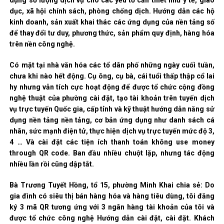
dụng số lượng dịch vụ cho các yếu tố cần thiết như y tế, giáo
dục, xã hội chính sách, phòng chống dịch. Hướng dẫn các hộ
kinh doanh, sản xuất khai thác các ứng dụng của nền tảng số
để thay đổi tư duy, phương thức, sản phẩm quy định, hàng hóa
trên nền công nghệ.
Có mặt tại nhà văn hóa các tổ dân phố những ngày cuối tuần,
chưa khi nào hết động. Cụ ông, cụ bà, cái tuổi thấp thập cổ lai
hy nhưng vẫn tích cực hoạt động để được tổ chức cộng đồng
nghệ thuật của phường cài đặt, tạo tài khoản trên tuyến dịch
vụ trực tuyến Quốc gia, cấp tỉnh và kỹ thuật hướng dẫn năng sử
dụng nền tảng nền tảng, cơ bản ứng dụng như danh sách cá
nhân, sức mạnh điện tử, thực hiện dịch vụ trực tuyến mức độ 3,
4 … Và cài đặt các tiện ích thanh toán không use money
through QR code. Ban đầu nhiều chuột lặp, nhưng tác động
nhiều lần rồi cũng dập tắt.
Bà Trương Tuyết Hồng, tổ 15, phường Minh Khai chia sẻ: Do
gia đình có siêu thị bán hàng hóa và hàng tiêu dùng, tôi đăng
ký 3 mã QR tương ứng với 3 ngân hàng tài khoản của tôi và
được tổ chức công nghệ Hướng dẫn cài đặt, cài đặt. Khách