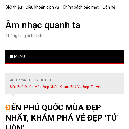
Skip
Giới thiệu
Điều khoản dịch vụ
Chính sách bảo mật
Liên hệ
to
content
Âm nhạc quanh ta
Thông tin giải trí 24h
MENU
Home
TIN HOT
Đến Phú Quốc Mùa Đẹp Nhất, Khám Phá Vẻ Đẹp ‘tứ Hòn’
ĐẾN PHÚ QUỐC MÙA ĐẸP
NHẤT, KHÁM PHÁ VẺ ĐẸP ‘TỨ
HÒN’