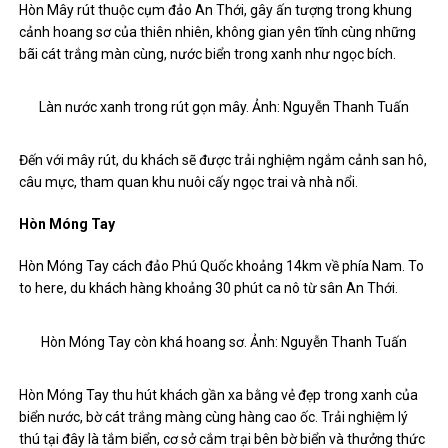
Hòn Mây rút thuộc cụm đảo An Thới, gây ấn tượng trong khung
cảnh hoang sơ của thiên nhiên, không gian yên tĩnh cùng những
bãi cát trắng màn cùng, nước biển trong xanh như ngọc bích.
Làn nước xanh trong rút gọn mây. Ảnh: Nguyễn Thanh Tuấn
Đến với mây rút, du khách sẽ được trải nghiệm ngắm cảnh san hô,
câu mực, tham quan khu nuôi cấy ngọc trai và nhà nổi.
Hòn Móng Tay
Hòn Móng Tay cách đảo Phú Quốc khoảng 14km về phía Nam. To
to here, du khách hàng khoảng 30 phút ca nô từ sân An Thới.
Hòn Móng Tay còn khá hoang sơ. Ảnh: Nguyễn Thanh Tuấn
Hòn Móng Tay thu hút khách gần xa bằng vẻ đẹp trong xanh của
biển nước, bờ cát trắng màng cùng hàng cao ốc. Trải nghiệm lý
thú tại đây là tắm biển, cơ sở cắm trại bên bờ biển và thưởng thức