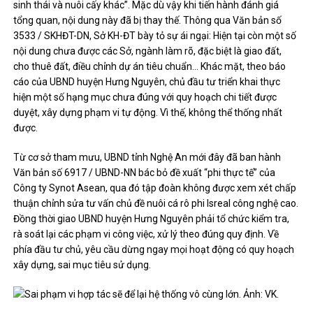
sinh thái và nuôi cấy khác”. Mặc dù vậy khi tiến hành đánh giá
tổng quan, nội dung này đã bị thay thế. Thông qua Văn bản số
3533 / SKHĐT-DN, Sở KH-ĐT bày tỏ sự ái ngại: Hiện tại còn một số
nội dung chưa được các Sở, ngành làm rõ, đặc biệt là giao đất,
cho thuê đất, điều chỉnh dự án tiêu chuẩn… Khác mặt, theo báo
cáo của UBND huyện Hưng Nguyên, chủ đầu tư triển khai thực
hiện một số hạng mục chưa đúng với quy hoạch chi tiết được
duyệt, xây dựng phạm vi tự động. Vì thế, không thể thống nhất
được.
Từ cơ sở tham mưu, UBND tỉnh Nghệ An mới đây đã ban hành
Văn bản số 6917 / UBND-NN bác bỏ đề xuất “phi thực tế” của
Công ty Synot Asean, qua đó tập đoàn không được xem xét chấp
thuận chỉnh sửa tư vấn chủ đề nuôi cá rô phi Isreal công nghệ cao.
Đồng thời giao UBND huyện Hưng Nguyên phải tổ chức kiểm tra,
rà soát lại các phạm vi công việc, xử lý theo đúng quy định. Về
phía đầu tư chủ, yêu cầu dừng ngay mọi hoạt động có quy hoạch
xây dựng, sai mục tiêu sử dụng.