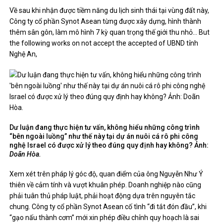
Về sau khi nhận được tiềm năng du lịch sinh thái tại vùng đất này,
Công ty cổ phần Synot Asean từng được xây dựng, hình thành
thêm sân gôn, làm mô hình 7 kỳ quan trọng thế giới thu nhỏ… But
the following works on not accept the accepted of UBND tỉnh
Nghệ An,
Dư luận đang thực hiện tư vấn, không hiểu những công trình
“bên ngoài luồng” như thế này tại dự án nuôi cá rô phi công
nghệ Israel có được xử lý theo đúng quy định hay không? Ảnh:
Doãn Hòa.
Xem xét trên pháp lý góc độ, quan điểm của ông Nguyễn Như Ý
thiên về cảm tính và vượt khuân phép. Doanh nghiệp nào cũng
phải tuân thủ pháp luật, phải hoạt động dựa trên nguyên tắc
chung. Công ty cổ phần Synot Asean cố tình “đi tắt đón đầu”, khi
“gạo nấu thành cơm” mới xin phép điều chỉnh quy hoạch là sai