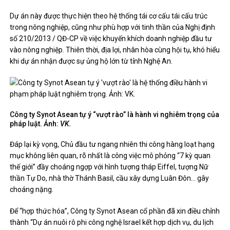
Dự án này được thực hiện theo hệ thống tái cơ cấu tái cấu trúc
trong nông nghiệp, cũng như phù hợp với tinh thần của Nghị định
số 210/2013 / QĐ-CP về việc khuyến khích doanh nghiệp đầu tư
vào nông nghiệp. Thiên thời, địa lợi, nhân hòa cùng hội tụ, khó hiểu
khi dự án nhận được sự ủng hộ lớn từ tỉnh Nghệ An.
Công ty Synot Asean tự ý “vượt rào” là hành vi nghiêm trọng của
pháp luật. Ảnh:
VK.
Đáp lại kỳ vọng, Chủ đầu tư ngang nhiên thi công hàng loạt hạng
mục không liên quan, rõ nhất là công việc mô phỏng “7 kỳ quan
thế giới” đầy choáng ngợp với hình tượng tháp Eiffel, tượng Nữ
thần Tự Do, nhà thờ Thánh Basil, cầu xây dựng Luân Đôn… gây
choáng nặng.
Để “hợp thức hóa”, Công ty Synot Asean cổ phần đã xin điều chỉnh
thành “Dự án nuôi rô phi công nghệ Israel kết hợp dịch vụ, du lịch