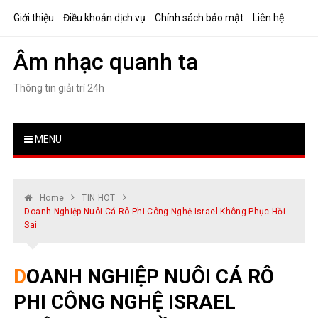
Skip
Giới thiệu
Điều khoản dịch vụ
Chính sách bảo mật
Liên hệ
to
content
Âm nhạc quanh ta
Thông tin giải trí 24h
MENU
Home
TIN HOT
Doanh Nghiệp Nuôi Cá Rô Phi Công Nghệ Israel Không Phục Hồi
Sai
DOANH NGHIỆP NUÔI CÁ RÔ
PHI CÔNG NGHỆ ISRAEL