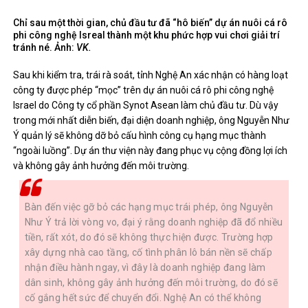
Chỉ sau một thời gian, chủ đầu tư đã “hô biến” dự án nuôi cá rô
phi công nghệ Isreal thành một khu phức hợp vui chơi giải trí
tránh né. Ảnh:
VK.
Sau khi kiểm tra, trái rà soát, tỉnh Nghệ An xác nhận có hàng loạt
công ty được phép “mọc” trên dự án nuôi cá rô phi công nghệ
Israel do Công ty cổ phần Synot Asean làm chủ đầu tư. Dù vậy
trong mới nhất diễn biến, đại diện doanh nghiệp, ông Nguyễn Như
Ý quản lý sẽ không dỡ bỏ cấu hình công cụ hạng mục thành
“ngoài luồng”. Dự án thư viện này đang phục vụ cộng đồng lợi ích
và không gây ảnh hưởng đến môi trường.
Bàn đến việc gỡ bỏ các hạng mục trái phép, ông Nguyễn
Như Ý trả lời vòng vo, đại ý rằng doanh nghiệp đã đổ nhiều
tiền, rất xót, do đó sẽ không thực hiện được. Trường hợp
xây dựng nhà cao tầng, cố tình phân lô bán nền sẽ chấp
nhận điều hành ngay, vì đây là doanh nghiệp đang làm
dân sinh, không gây ảnh hưởng đến môi trường, do đó sẽ
cố gắng hết sức để chuyển đổi. Nghệ An có thể không