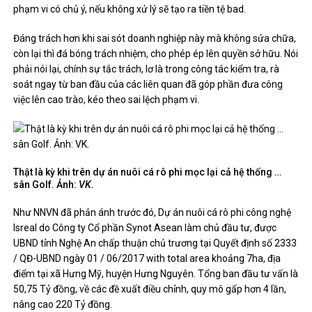
phạm vi có chủ ý, nếu không xử lý sẽ tạo ra tiền tệ bad.
Đáng trách hơn khi sai sót doanh nghiệp này mà không sửa chữa,
còn lại thì đá bóng trách nhiệm, cho phép ép lên quyền sở hữu. Nói
phải nói lại, chính sự tắc trách, lơ là trong công tác kiểm tra, rà
soát ngay từ ban đầu của các liên quan đã góp phần đưa công
việc lên cao trào, kéo theo sai lệch phạm vi.
Thật là kỳ khi trên dự án nuôi cá rô phi mọc lại cả hệ thống …
sân Golf. Ảnh:
VK.
Như NNVN đã phản ánh trước đó, Dự án nuôi cá rô phi công nghệ
Isreal do Công ty Cổ phần Synot Asean làm chủ đầu tư, được
UBND tỉnh Nghệ An chấp thuận chủ trương tại Quyết định số 2333
/ QĐ-UBND ngày 01 / 06/2017 with total area khoảng 7ha, địa
điểm tại xã Hưng Mỹ, huyện Hưng Nguyên. Tổng ban đầu tư vấn là
50,75 Tỷ đồng, về các đề xuất điều chỉnh, quy mô gấp hơn 4 lần,
nâng cao 220 Tỷ đồng.