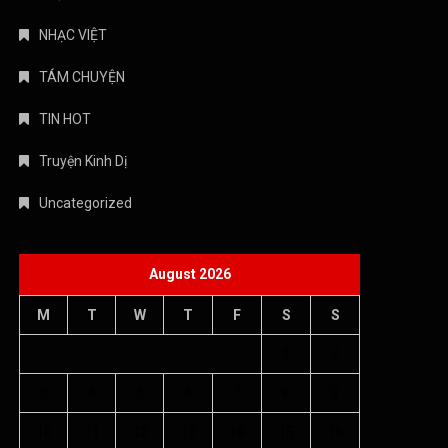
NHẠC VIỆT
TÁM CHUYỆN
TIN HOT
Truyện Kinh Dị
Uncategorized
August 2026
M
T
W
T
F
S
S
1
2
3
4
5
6
7
8
9
10
11
12
13
14
15
16