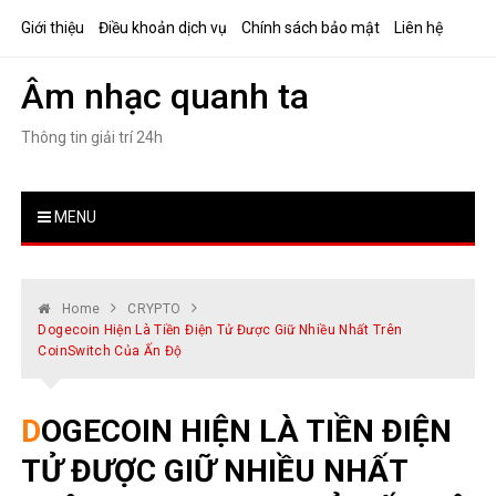
Skip
Giới thiệu
Điều khoản dịch vụ
Chính sách bảo mật
Liên hệ
to
content
Âm nhạc quanh ta
Thông tin giải trí 24h
MENU
Home
CRYPTO
Dogecoin Hiện Là Tiền Điện Tử Được Giữ Nhiều Nhất Trên
CoinSwitch Của Ấn Độ
DOGECOIN HIỆN LÀ TIỀN ĐIỆN
TỬ ĐƯỢC GIỮ NHIỀU NHẤT