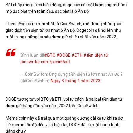
Bất chấp mọi giá cả biến động, dogecoin có một lượng người hâm
mộ đặc biệt trên toàn cầu, đặc biệt là ở Ấn Độ.
Theo
tiếng riu ríu
mới nhất từ ​​​​CoinSwitch, một trong những sàn
giao dịch tiền điện tử lớn nhất ở Ấn Độ, Dogecoin đã nổi lên như
một trong những tài sản được giữ nhiều nhất vào năm 2022.
Bình luận đi!
#BTC
#DOGE
#ETH
#tiền điện tử
pic.twitter.com/jxcni65xrI
— CoinSwitch: Ứng dụng tiền điện tử lớn nhất Ấn Độ ?
(@CoinSwitch)
Ngày 3 tháng 1 năm 2023
DOGE tương tự với BTC và ETH với tư cách là ba loại tiền điện tử
được giữ hàng đầu vào năm 2022 trên CoinSwitch.
Meme coin này đã trải qua một quãng đường dài kể từ khi ra đời.
Từ meme tốc độ đến vị trí hiện tại, DOGE đã có một hành trình
đáng chú ý.