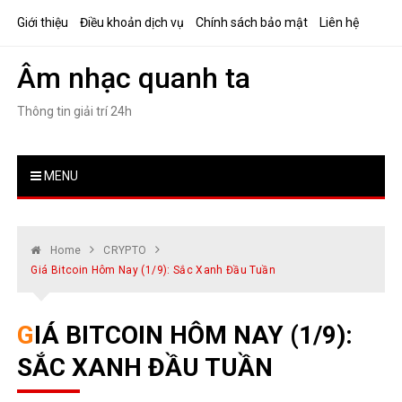
Skip
Giới thiệu
Điều khoản dịch vụ
Chính sách bảo mật
Liên hệ
to
content
Âm nhạc quanh ta
Thông tin giải trí 24h
MENU
Home
CRYPTO
Giá Bitcoin Hôm Nay (1/9): Sắc Xanh Đầu Tuần
GIÁ BITCOIN HÔM NAY (1/9):
SẮC XANH ĐẦU TUẦN