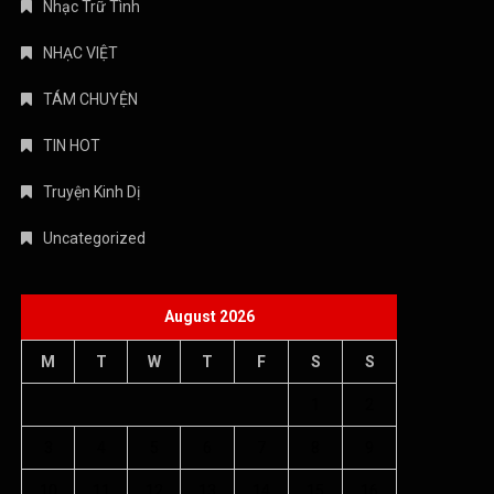
Nhạc Trữ Tình
NHẠC VIỆT
TÁM CHUYỆN
TIN HOT
Truyện Kinh Dị
Uncategorized
August 2026
M
T
W
T
F
S
S
1
2
3
4
5
6
7
8
9
10
11
12
13
14
15
16