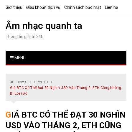
Skip
Giới thiệu
Điều khoản dịch vụ
Chính sách bảo mật
Liên hệ
to
content
Âm nhạc quanh ta
Thông tin giải trí 24h
MENU
Home
CRYPTO
Giá BTC Có Thể Đạt 30 Nghìn USD Vào Tháng 2, ETH Cũng Không
Bị Loại Bỏ
GIÁ BTC CÓ THỂ ĐẠT 30 NGHÌN
USD VÀO THÁNG 2, ETH CŨNG