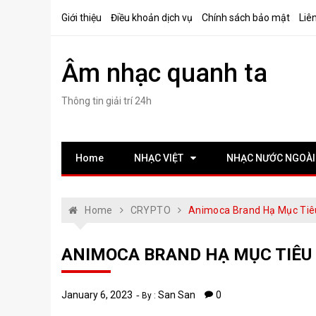
Skip
Giới thiệu
Điều khoản dịch vụ
Chính sách bảo mật
Liê
to
content
Âm nhạc quanh ta
Thông tin giải trí 24h
Home
NHẠC VIỆT
NHẠC NƯỚC NGOÀI
Home
CRYPTO
Animoca Brand Hạ Mục Tiê
ANIMOCA BRAND HẠ MỤC TIÊU 
January 6, 2023
San San
0
By :