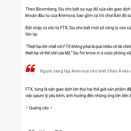
Theo Bloomberg, Siu cho biết sự sụp đổ của sàn giao dịc
khoản đầu tư của Animoca, bao gồm cả trò chơi
Bản đồ s
Bất chấp cú sốc từ FTX, Siu cho biết một số công ty con 
tồn tại.
“Thiệt hại lớn nhất với FTX không phải là quá nhiều về tài chính
thiệt hại về thể chế của Mỹ,”
Siu for know in a
cuộc phỏng vấ
Người sáng lập Animoca cho biết Châu Á vẫn đa
FTX, từng là sàn giao dịch lớn thứ hai thế giới
sản phẩm đã x
việc qaunr lý yếu kém, ảnh hưởng đến những ông lớn tiền 
– Quảng cáo –