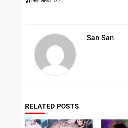
Post Views:
757
San San
RELATED POSTS