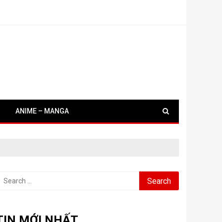
ANIME – MANGA
earch
or:
TIN MỚI NHẤT