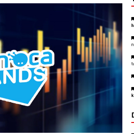
h
n
t
k