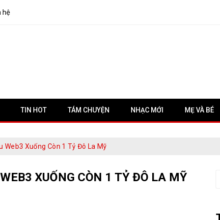
n hệ
TIN HOT
TÁM CHUYỆN
NHẠC MỚI
MẸ VÀ BÉ
u Web3 Xuống Còn 1 Tỷ Đô La Mỹ
WEB3 XUỐNG CÒN 1 TỶ ĐÔ LA MỸ
S
f