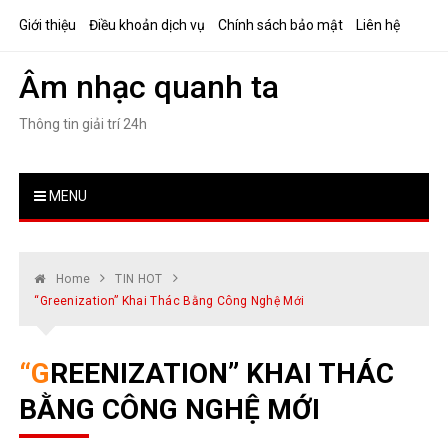
Skip
Giới thiệu
Điều khoản dịch vụ
Chính sách bảo mật
Liên hệ
to
content
Âm nhạc quanh ta
Thông tin giải trí 24h
MENU
Home
TIN HOT
“Greenization” Khai Thác Bằng Công Nghệ Mới
“GREENIZATION” KHAI THÁC
BẰNG CÔNG NGHỆ MỚI