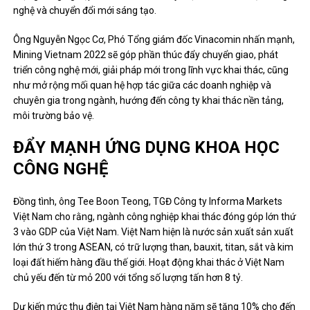
nghệ và chuyển đổi mới sáng tạo.
Ông Nguyễn Ngọc Cơ, Phó Tổng giám đốc Vinacomin nhấn mạnh,
Mining Vietnam 2022 sẽ góp phần thúc đẩy chuyển giao, phát
triển công nghệ mới, giải pháp mới trong lĩnh vực khai thác, cũng
như mở rộng mối quan hệ hợp tác giữa các doanh nghiệp và
chuyên gia trong ngành, hướng đến công ty khai thác nền tảng,
môi trường bảo vệ.
ĐẨY MẠNH ỨNG DỤNG KHOA HỌC
CÔNG NGHỆ
Đồng tình, ông Tee Boon Teong, TGĐ Công ty Informa Markets
Việt Nam cho rằng, ngành công nghiệp khai thác đóng góp lớn thứ
3 vào GDP của Việt Nam. Việt Nam hiện là nước sản xuất sản xuất
lớn thứ 3 trong ASEAN, có trữ lượng than, bauxit, titan, sắt và kim
loại đất hiếm hàng đầu thế giới. Hoạt động khai thác ở Việt Nam
chủ yếu đến từ mỏ 200 với tổng số lượng tấn hơn 8 tỷ.
Dự kiến ​​mức thụ điện tại Việt Nam hàng năm sẽ tăng 10% cho đến