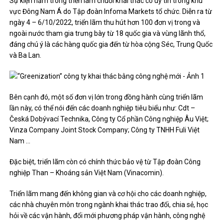
Sự kiện nằm trong triển lãm chuỗi khai thác có uy tín trong khu
vực Đông Nam Á do Tập đoàn Infoma Markets tổ chức. Diễn ra từ
ngày 4 – 6/10/2022, triển lãm thu hút hơn 100 đơn vị trong và
ngoài nước tham gia trưng bày từ 18 quốc gia và vùng lãnh thổ,
đáng chú ý là các hàng quốc gia đến từ hòa cộng Séc, Trung Quốc
và Ba Lan.
Bên cạnh đó, một số đơn vị lớn trong đồng hành cùng triển lãm
lần này, có thể nói đến các doanh nghiệp tiêu biểu như: Cdt –
Česká Dobývací Technika, Công ty Cổ phần Công nghiệp Âu Việt;
Vinza Company Joint Stock Company; Công ty TNHH Fuli Việt
Nam …
Đặc biệt, triển lãm còn có chính thức bảo vệ từ Tập đoàn Công
nghiệp Than – Khoáng sản Việt Nam (Vinacomin).
Triển lãm mang đến không gian và cơ hội cho các doanh nghiệp,
các nhà chuyên môn trong ngành khai thác trao đổi, chia sẻ, học
hỏi về các vận hành, đổi mới phương pháp vận hành, công nghệ