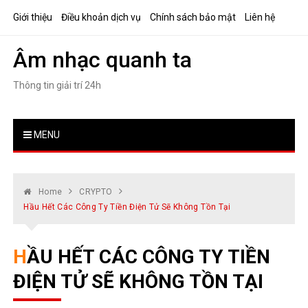
Skip
Giới thiệu
Điều khoản dịch vụ
Chính sách bảo mật
Liên hệ
to
content
Âm nhạc quanh ta
Thông tin giải trí 24h
MENU
Home
CRYPTO
Hầu Hết Các Công Ty Tiền Điện Tử Sẽ Không Tồn Tại
HẦU HẾT CÁC CÔNG TY TIỀN
ĐIỆN TỬ SẼ KHÔNG TỒN TẠI