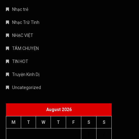
Nhạc trẻ
Nhạc Trữ Tình
NHẠC VIỆT
TÁM CHUYỆN
TIN HOT
Truyện Kinh Dị
Uncategorized
August 2026
M
T
W
T
F
S
S
1
2