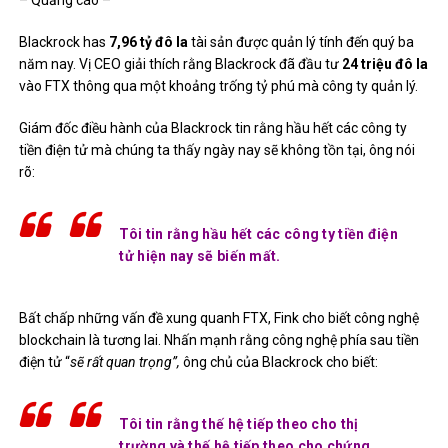
– Quảng cáo –
Blackrock has
7,96 tỷ đô la
tài sản được quản lý tính đến quý ba
năm nay. Vị CEO giải thích rằng Blackrock đã đầu tư
24 triệu đô la
vào FTX thông qua một khoảng trống tỷ phú mà công ty quản lý.
Giám đốc điều hành của Blackrock tin rằng hầu hết các công ty
tiền điện tử mà chúng ta thấy ngày nay sẽ không tồn tại, ông nói
rõ:
Tôi tin rằng hầu hết các công ty tiền điện
tử hiện nay sẽ biến mất.
Bất chấp những vấn đề xung quanh FTX, Fink cho biết công nghệ
blockchain là tương lai. Nhấn mạnh rằng công nghệ phía sau tiền
điện tử “
sẽ rất quan trọng”,
ông chủ của Blackrock cho biết:
Tôi tin rằng thế hệ tiếp theo cho thị
trường và thế hệ tiếp theo cho chứng