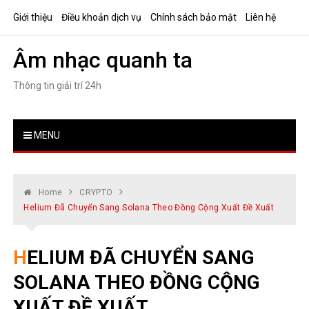
Skip
Giới thiệu
Điều khoản dịch vụ
Chính sách bảo mật
Liên hệ
to
content
Âm nhạc quanh ta
Thông tin giải trí 24h
MENU
Home
CRYPTO
Helium Đã Chuyển Sang Solana Theo Đồng Cộng Xuất Đề Xuất
HELIUM ĐÃ CHUYỂN SANG
SOLANA THEO ĐỒNG CỘNG
XUẤT ĐỀ XUẤT