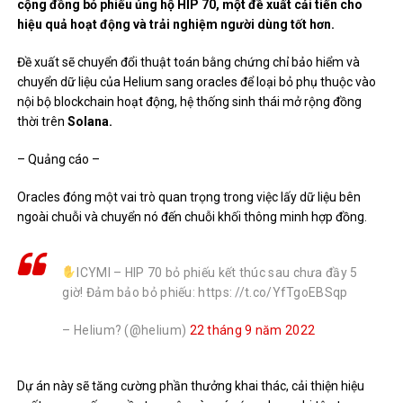
cộng đồng bỏ phiếu ủng hộ HIP 70, một đề xuất cải tiến cho
hiệu quả hoạt động và trải nghiệm người dùng tốt hơn.
Đề xuất sẽ chuyển đổi thuật toán bằng chứng chỉ bảo hiểm và
chuyển dữ liệu của Helium sang oracles để loại bỏ phụ thuộc vào
nội bộ blockchain hoạt động, hệ thống sinh thái mở rộng đồng
thời trên
Solana.
– Quảng cáo –
Oracles đóng một vai trò quan trọng trong việc lấy dữ liệu bên
ngoài chuỗi và chuyển nó đến chuỗi khối thông minh hợp đồng.
ICYMI – HIP 70 bỏ phiếu kết thúc sau chưa đầy 5
giờ! Đảm bảo bỏ phiếu: https: //t.co/YfTgoEBSqp
– Helium? (@helium)
22 tháng 9 năm 2022
Dự án này sẽ tăng cường phần thưởng khai thác, cải thiện hiệu