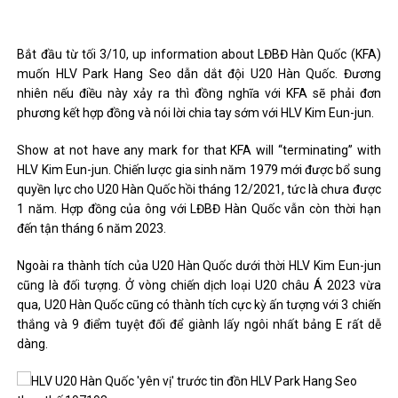
Bắt đầu từ tối 3/10, up information about LĐBĐ Hàn Quốc (KFA)
muốn HLV Park Hang Seo dẫn dắt đội U20 Hàn Quốc. Đương
nhiên nếu điều này xảy ra thì đồng nghĩa với KFA sẽ phải đơn
phương kết hợp đồng và nói lời chia tay sớm với HLV Kim Eun-jun.
Show at not have any mark for that KFA will “terminating” with
HLV Kim Eun-jun. Chiến lược gia sinh năm 1979 mới được bổ sung
quyền lực cho U20 Hàn Quốc hồi tháng 12/2021, tức là chưa được
1 năm. Hợp đồng của ông với LĐBĐ Hàn Quốc vẫn còn thời hạn
đến tận tháng 6 năm 2023.
Ngoài ra thành tích của U20 Hàn Quốc dưới thời HLV Kim Eun-jun
cũng là đối tượng. Ở vòng chiến dịch loại U20 châu Á 2023 vừa
qua, U20 Hàn Quốc cũng có thành tích cực kỳ ấn tượng với 3 chiến
thắng và 9 điểm tuyệt đối để giành lấy ngôi nhất bảng E rất dễ
dàng.