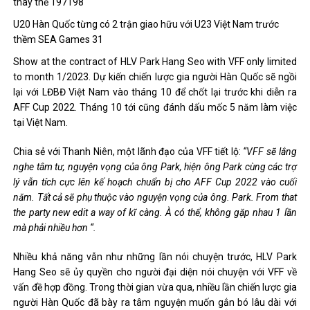
U20 Hàn Quốc từng có 2 trận giao hữu với U23 Việt Nam trước
thềm SEA Games 31
Show at the contract of HLV Park Hang Seo with VFF only limited
to month 1/2023. Dự kiến ​​chiến lược gia người Hàn Quốc sẽ ngồi
lại với LĐBĐ Việt Nam vào tháng 10 để chốt lại trước khi diễn ra
AFF Cup 2022. Tháng 10 tới cũng đánh dấu mốc 5 năm làm việc
tại Việt Nam.
Chia sẻ với Thanh Niên, một lãnh đạo của VFF tiết lộ:
“VFF sẽ lắng
nghe tâm tư, nguyện vọng của ông Park, hiện ông Park cùng các trợ
lý vẫn tích cực lên kế hoạch chuẩn bị cho AFF Cup 2022 vào cuối
năm. Tất cả sẽ phụ thuộc vào nguyện vọng của ông. Park. From that
the party new edit a way of kĩ càng. À có thể, không gặp nhau 1 lần
mà phải nhiều hơn “.
Nhiều khả năng vẫn như những lần nói chuyện trước, HLV Park
Hang Seo sẽ ủy quyền cho người đại diện nói chuyện với VFF về
vấn đề hợp đồng. Trong thời gian vừa qua, nhiều lần chiến lược gia
người Hàn Quốc đã bày ra tâm nguyện muốn gắn bó lâu dài với