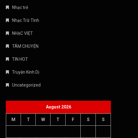
Nhạc trẻ
Nhạc Trữ Tình
NHẠC VIỆT
TÁM CHUYỆN
TIN HOT
Truyện Kinh Dị
Uncategorized
August 2026
M
T
W
T
F
S
S
1
2