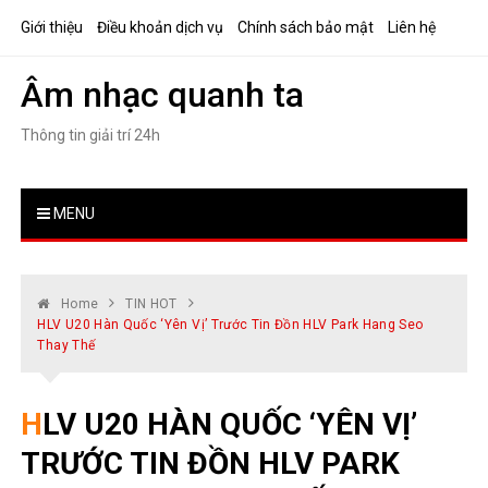
Skip
Giới thiệu
Điều khoản dịch vụ
Chính sách bảo mật
Liên hệ
to
content
Âm nhạc quanh ta
Thông tin giải trí 24h
MENU
Home
TIN HOT
HLV U20 Hàn Quốc ‘yên Vị’ Trước Tin Đồn HLV Park Hang Seo
Thay Thế
HLV U20 HÀN QUỐC ‘YÊN VỊ’
TRƯỚC TIN ĐỒN HLV PARK